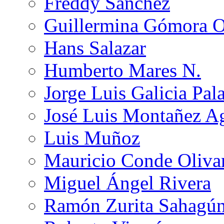
Freddy Sánchez
Guillermina Gómora 
Hans Salazar
Humberto Mares N.
Jorge Luis Galicia Pal
José Luis Montañez Ag
Luis Muñoz
Mauricio Conde Oliva
Miguel Ángel Rivera
Ramón Zurita Sahagú