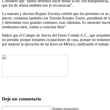
Consideró que “juntos debemos hacer brillar la ley con transparencia,
que los de afuera también nos lo reconozcan”.
La maestra y doctora Rojano Zavalza celebró que los presentes en su p
jueces, contamos también con Teresita Rosales Torres, presidenta de l
y determinar esos grandes contratos, esas cláusulas. Es menester hacer
sembramos bien, vamos a cosechar bien”.
Indicó que el Colegio de Jueces del Fuero Común A.C., que actualmente 
no presidir, porque teníamos ocupaciones de casa, porque no teníamo
por mejorar la ejecución de las leyes en México, unificando el traba
Deje un comentario
Nombre (requerido)