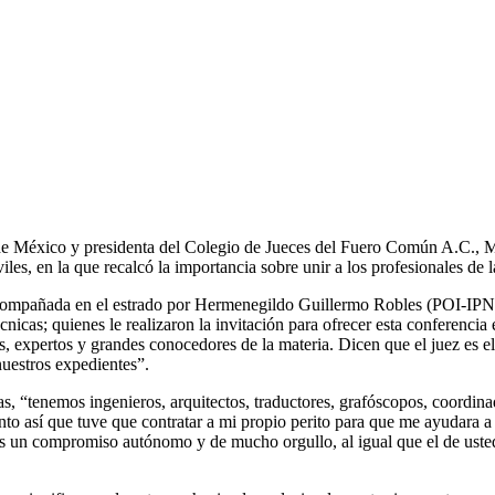
d de México y presidenta del Colegio de Jueces del Fuero Común A.C., 
les, en la que recalcó la importancia sobre unir a los profesionales de l
ompañada en el estrado por Hermenegildo Guillermo Robles (POI-IPN);
écnicas; quienes le realizaron la invitación para ofrecer esta confere
, expertos y grandes conocedores de la materia. Dicen que el juez es el
uestros expedientes”.
tas, “tenemos ingenieros, arquitectos, traductores, grafóscopos, coordi
anto así que tuve que contratar a mi propio perito para que me ayudara a 
es un compromiso autónomo y de mucho orgullo, al igual que el de ustede