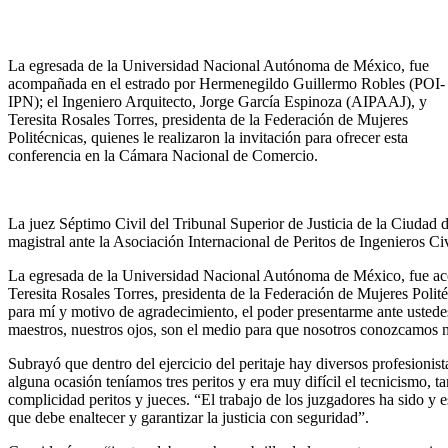
La egresada de la Universidad Nacional Autónoma de México, fue
acompañada en el estrado por Hermenegildo Guillermo Robles (POI-
IPN); el Ingeniero Arquitecto, Jorge García Espinoza (AIPAAJ), y
Teresita Rosales Torres, presidenta de la Federación de Mujeres
Politécnicas, quienes le realizaron la invitación para ofrecer esta
conferencia en la Cámara Nacional de Comercio.
La juez Séptimo Civil del Tribunal Superior de Justicia de la Ciuda
magistral ante la Asociación Internacional de Peritos de Ingenieros Civi
La egresada de la Universidad Nacional Autónoma de México, fue ac
Teresita Rosales Torres, presidenta de la Federación de Mujeres Polit
para mí y motivo de agradecimiento, el poder presentarme ante ustedes
maestros, nuestros ojos, son el medio para que nosotros conozcamos n
Subrayó que dentro del ejercicio del peritaje hay diversos profesionis
alguna ocasión teníamos tres peritos y era muy difícil el tecnicismo, t
complicidad peritos y jueces. “El trabajo de los juzgadores ha sido y 
que debe enaltecer y garantizar la justicia con seguridad”.