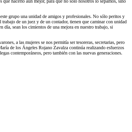
os que hacerlo aún mejor, para que no sólo nosotros lo sepamos, sino
 este grupo una unidad de amigos y profesionales. No sólo peritos y
l trabajo de un juez y de un contador, tienen que caminar con unidad
n día, sean los cimientos de una mejora en nuestro trabajo, si
ones, a las mujeres se nos permitía ser tesoreras, secretarias, pero
María de los Ángeles Rojano Zavalza continúa realizando esfuerzos
colegas contemporáneos, pero también con las nuevas generaciones.