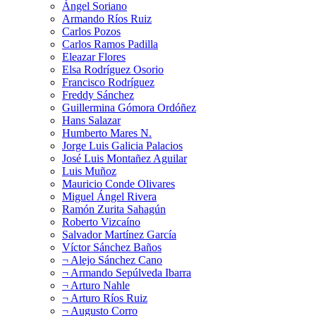
Ángel Soriano
Armando Ríos Ruiz
Carlos Pozos
Carlos Ramos Padilla
Eleazar Flores
Elsa Rodríguez Osorio
Francisco Rodríguez
Freddy Sánchez
Guillermina Gómora Ordóñez
Hans Salazar
Humberto Mares N.
Jorge Luis Galicia Palacios
José Luis Montañez Aguilar
Luis Muñoz
Mauricio Conde Olivares
Miguel Ángel Rivera
Ramón Zurita Sahagún
Roberto Vizcaíno
Salvador Martínez García
Víctor Sánchez Baños
¬ Alejo Sánchez Cano
¬ Armando Sepúlveda Ibarra
¬ Arturo Nahle
¬ Arturo Ríos Ruiz
¬ Augusto Corro