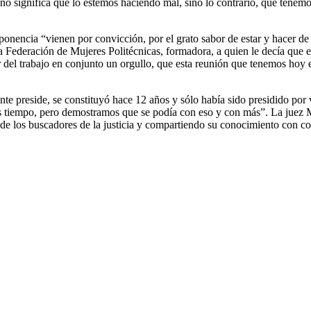
 no significa que lo estemos haciendo mal, sino lo contrario, que tenem
onencia “vienen por convicción, por el grato sabor de estar y hacer de
a Federación de Mujeres Politécnicas, formadora, a quien le decía que e
 del trabajo en conjunto un orgullo, que esta reunión que tenemos hoy e
preside, se constituyó hace 12 años y sólo había sido presidido por var
s tiempo, pero demostramos que se podía con eso y con más”. La juez 
jo de los buscadores de la justicia y compartiendo su conocimiento con 