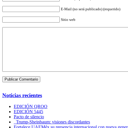
E-Mail (no será publicado) (requerido)
Sitio web
Noticias recientes
EDICIÓN QROO
EDICIÓN 5445
Pacto de silencio
Trump-Sheinbaum: visiones discordantes
Fortalece UAEMéx su presencia internacional con nueva genera