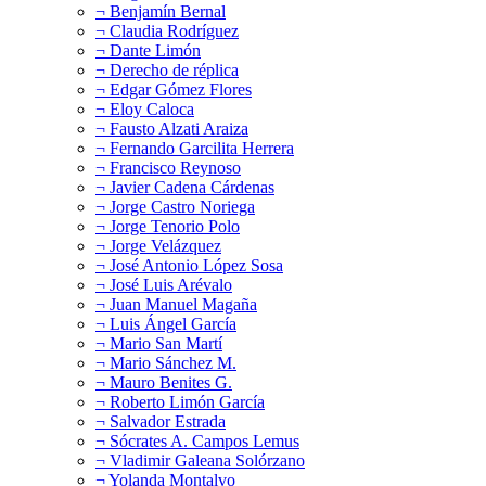
¬ Benjamín Bernal
¬ Claudia Rodríguez
¬ Dante Limón
¬ Derecho de réplica
¬ Edgar Gómez Flores
¬ Eloy Caloca
¬ Fausto Alzati Araiza
¬ Fernando Garcilita Herrera
¬ Francisco Reynoso
¬ Javier Cadena Cárdenas
¬ Jorge Castro Noriega
¬ Jorge Tenorio Polo
¬ Jorge Velázquez
¬ José Antonio López Sosa
¬ José Luis Arévalo
¬ Juan Manuel Magaña
¬ Luis Ángel García
¬ Mario San Martí
¬ Mario Sánchez M.
¬ Mauro Benites G.
¬ Roberto Limón García
¬ Salvador Estrada
¬ Sócrates A. Campos Lemus
¬ Vladimir Galeana Solórzano
¬ Yolanda Montalvo