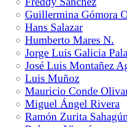
Freddy Sánchez
Guillermina Gómora 
Hans Salazar
Humberto Mares N.
Jorge Luis Galicia Pal
José Luis Montañez Ag
Luis Muñoz
Mauricio Conde Oliva
Miguel Ángel Rivera
Ramón Zurita Sahagú