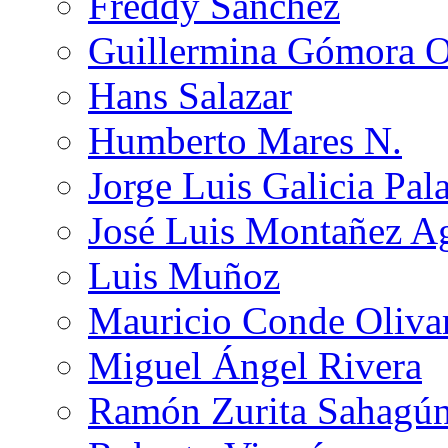
Freddy Sánchez
Guillermina Gómora 
Hans Salazar
Humberto Mares N.
Jorge Luis Galicia Pal
José Luis Montañez Ag
Luis Muñoz
Mauricio Conde Oliva
Miguel Ángel Rivera
Ramón Zurita Sahagú