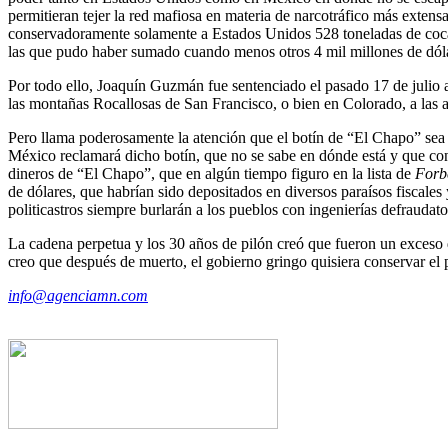
permitieran tejer la red mafiosa en materia de narcotráfico más exte
conservadoramente solamente a Estados Unidos 528 toneladas de cocaí
las que pudo haber sumado cuando menos otros 4 mil millones de dól
Por todo ello, Joaquín Guzmán fue sentenciado el pasado 17 de julio 
las montañas Rocallosas de San Francisco, o bien en Colorado, a las 
Pero llama poderosamente la atención que el botín de “El Chapo” sea
México reclamará dicho botín, que no se sabe en dónde está y que cons
dineros de “El Chapo”, que en algún tiempo figuro en la lista de
Forb
de dólares, que habrían sido depositados en diversos paraísos fiscale
politicastros siempre burlarán a los pueblos con ingenierías defraudat
La cadena perpetua y los 30 años de pilón creó que fueron un exces
creo que después de muerto, el gobierno gringo quisiera conservar el
info@agenciamn.com