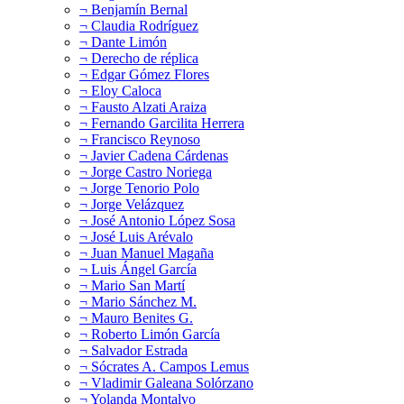
¬ Benjamín Bernal
¬ Claudia Rodríguez
¬ Dante Limón
¬ Derecho de réplica
¬ Edgar Gómez Flores
¬ Eloy Caloca
¬ Fausto Alzati Araiza
¬ Fernando Garcilita Herrera
¬ Francisco Reynoso
¬ Javier Cadena Cárdenas
¬ Jorge Castro Noriega
¬ Jorge Tenorio Polo
¬ Jorge Velázquez
¬ José Antonio López Sosa
¬ José Luis Arévalo
¬ Juan Manuel Magaña
¬ Luis Ángel García
¬ Mario San Martí
¬ Mario Sánchez M.
¬ Mauro Benites G.
¬ Roberto Limón García
¬ Salvador Estrada
¬ Sócrates A. Campos Lemus
¬ Vladimir Galeana Solórzano
¬ Yolanda Montalvo