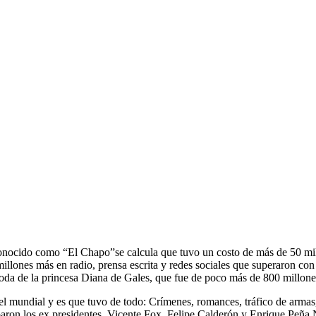
onocido como “El Chapo”se calcula que tuvo un costo de más de 50 mil
millones más en radio, prensa escrita y redes sociales que superaron con
boda de la princesa Diana de Gales, que fue de poco más de 800 millone
el mundial y es que tuvo de todo: Crímenes, romances, tráfico de armas
n los ex presidentes, Vicente Fox, Felipe Calderón y Enrique Peña Nie