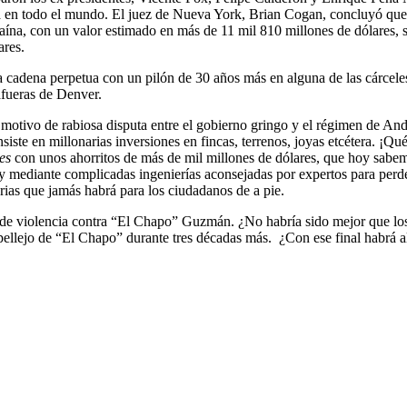
nsa en todo el mundo. El juez de Nueva York, Brian Cogan, concluyó qu
na, con un valor estimado en más de 11 mil 810 millones de dólares, si
ares.
a cadena perpetua con un pilón de 30 años más en alguna de las cárcele
afueras de Denver.
 motivo de rabiosa disputa entre el gobierno gringo y el régimen de A
iste en millonarias inversiones en fincas, terrenos, joyas etcétera. ¡Q
es
con unos ahorritos de más de mil millones de dólares, que hoy sabem
s y mediante complicadas ingenierías aconsejadas por expertos para perde
orias que jamás habrá para los ciudadanos de a pie.
o de violencia contra “El Chapo” Guzmán. ¿No habría sido mejor que l
 pellejo de “El Chapo” durante tres décadas más. ¿Con ese final habrá a