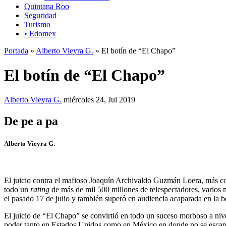
Quintana Roo
Seguridad
Turismo
• Edomex
Portada
»
Alberto Vieyra G.
» El botín de “El Chapo”
El botín de “El Chapo”
Alberto Vieyra G.
miércoles 24, Jul 2019
De pe a pa
Alberto Vieyra G.
El juicio contra el mafioso Joaquín Archivaldo Guzmán Loera, más c
todo un
rating
de más de mil 500 millones de telespectadores, varios 
el pasado 17 de julio y también superó en audiencia acaparada en la 
El juicio de “El Chapo” se convirtió en todo un suceso morboso a niv
poder tanto en Estados Unidos como en México en donde no se escaparo