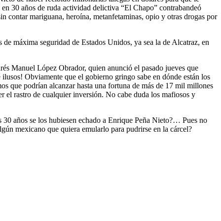
e en 30 años de ruda actividad delictiva “El Chapo” contrabandeó
n contar mariguana, heroína, metanfetaminas, opio y otras drogas por
s de máxima seguridad de Estados Unidos, ya sea la de Alcatraz, en
ndrés Manuel López Obrador, quien anunció el pasado jueves que
ué ilusos! Obviamente que el gobierno gringo sabe en dónde están los
os que podrían alcanzar hasta una fortuna de más de 17 mil millones
r el rastro de cualquier inversión. No cabe duda los mafiosos y
os 30 años se los hubiesen echado a Enrique Peña Nieto?… Pues no
lgún mexicano que quiera emularlo para pudrirse en la cárcel?