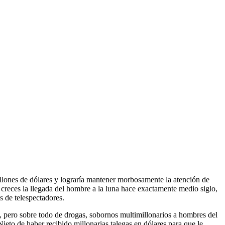
lones de dólares y lograría mantener morbosamente la atención de
 creces la llegada del hombre a la luna hace exactamente medio siglo,
s de telespectadores.
, pero sobre todo de drogas, sobornos multimillonarios a hombres del
to de haber recibido millonarias talegas en dólares para que le