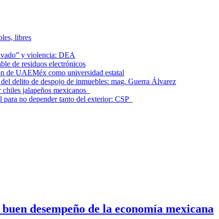
les, libres
lavado” y violencia: DEA
le de residuos electrónicos
ción de UAEMéx como universidad estatal
el delito de despojo de inmuebles: mag. Guerra Álvarez
r chiles jalapeños mexicanos
l para no depender tanto del exterior: CSP
n buen desempeño de la economía mexicana