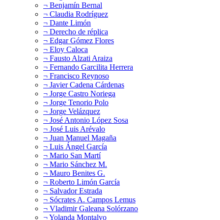
¬ Benjamín Bernal
¬ Claudia Rodríguez
¬ Dante Limón
¬ Derecho de réplica
¬ Edgar Gómez Flores
¬ Eloy Caloca
¬ Fausto Alzati Araiza
¬ Fernando Garcilita Herrera
¬ Francisco Reynoso
¬ Javier Cadena Cárdenas
¬ Jorge Castro Noriega
¬ Jorge Tenorio Polo
¬ Jorge Velázquez
¬ José Antonio López Sosa
¬ José Luis Arévalo
¬ Juan Manuel Magaña
¬ Luis Ángel García
¬ Mario San Martí
¬ Mario Sánchez M.
¬ Mauro Benites G.
¬ Roberto Limón García
¬ Salvador Estrada
¬ Sócrates A. Campos Lemus
¬ Vladimir Galeana Solórzano
¬ Yolanda Montalvo