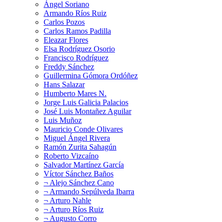
Ángel Soriano
Armando Ríos Ruiz
Carlos Pozos
Carlos Ramos Padilla
Eleazar Flores
Elsa Rodríguez Osorio
Francisco Rodríguez
Freddy Sánchez
Guillermina Gómora Ordóñez
Hans Salazar
Humberto Mares N.
Jorge Luis Galicia Palacios
José Luis Montañez Aguilar
Luis Muñoz
Mauricio Conde Olivares
Miguel Ángel Rivera
Ramón Zurita Sahagún
Roberto Vizcaíno
Salvador Martínez García
Víctor Sánchez Baños
¬ Alejo Sánchez Cano
¬ Armando Sepúlveda Ibarra
¬ Arturo Nahle
¬ Arturo Ríos Ruiz
¬ Augusto Corro