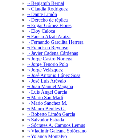
¬ Benjamín Bernal
¬ Claudia Rodríguez
¬ Dante Limón
¬ Derecho de réplica
¬ Edgar Gómez Flores
¬ Eloy Caloca
¬ Fausto Alzati Araiza
¬ Fernando Garcilita Herrera
¬ Francisco Reynoso
¬ Javier Cadena Cárdenas
¬ Jorge Castro Noriega
¬ Jorge Tenorio Polo
¬ Jorge Velázquez
¬ José Antonio López Sosa
¬ José Luis Arévalo
¬ Juan Manuel Magaña
¬ Luis Ángel García
¬ Mario San Martí
¬ Mario Sánchez M.
¬ Mauro Benites G.
¬ Roberto Limón García
¬ Salvador Estrada
¬ Sócrates A. Campos Lemus
¬ Vladimir Galeana Solórzano
¬ Yolanda Montalvo