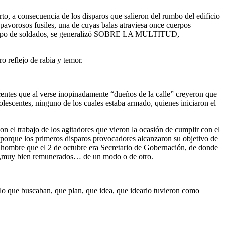
, a consecuencia de los disparos que salieron del rumbo del edificio
avorosos fusiles, una de cuyas balas atraviesa once cuerpos
del grupo de soldados, se generalizó SOBRE LA MULTITUD,
o reflejo de rabia y temor.
scentes que al verse inopinadamente “dueños de la calle” creyeron que
lescentes, ninguno de los cuales estaba armado, quienes iniciaron el
n el trabajo de los agitadores que vieron la ocasión de cumplir con el
porque los primeros disparos provocadores alcanzaron su objetivo de
el hombre que el 2 de octubre era Secretario de Gobernación, de donde
odo ,muy bien remunerados… de un modo o de otro.
s lo que buscaban, que plan, que idea, que ideario tuvieron como