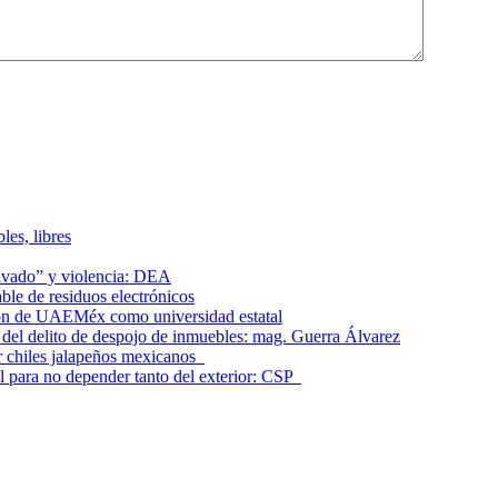
les, libres
lavado” y violencia: DEA
le de residuos electrónicos
ción de UAEMéx como universidad estatal
el delito de despojo de inmuebles: mag. Guerra Álvarez
r chiles jalapeños mexicanos
l para no depender tanto del exterior: CSP