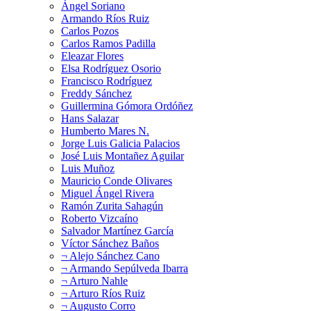
Ángel Soriano
Armando Ríos Ruiz
Carlos Pozos
Carlos Ramos Padilla
Eleazar Flores
Elsa Rodríguez Osorio
Francisco Rodríguez
Freddy Sánchez
Guillermina Gómora Ordóñez
Hans Salazar
Humberto Mares N.
Jorge Luis Galicia Palacios
José Luis Montañez Aguilar
Luis Muñoz
Mauricio Conde Olivares
Miguel Ángel Rivera
Ramón Zurita Sahagún
Roberto Vizcaíno
Salvador Martínez García
Víctor Sánchez Baños
¬ Alejo Sánchez Cano
¬ Armando Sepúlveda Ibarra
¬ Arturo Nahle
¬ Arturo Ríos Ruiz
¬ Augusto Corro