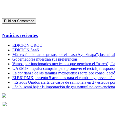
Noticias recientes
EDICIÓN QROO
EDICIÓN 5446
Más ex funcionarios presos por el “caso Ayotzinapa”; los culpab
Gobernadores muestran sus preferencias
Vamos por funcionarios mexicanos que permiten el “narco”, “
UAEMéx impulsa campaña para promover el reciclaje responsab
La confianza de las familias mexiquenses fortalece consolida
El PJCDMX presentó 5 acciones para el combate y prevención d
Estados Unidos alerta de casos de salmonela en 27 estados po
Se buscará bajar la importación de gas natural no convenciona