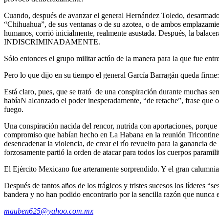
Cuando, después de avanzar el general Hernández Toledo, desarmado ca
“Chihuahua”, de sus ventanas o de su azotea, o de ambos emplazamient
humanos, corrió inicialmente, realmente asustada. Después, la bala
INDISCRIMINADAMENTE.
Sólo entonces el grupo militar actúo de la manera para la que fue entr
Pero lo que dijo en su tiempo el general García Barragán qu
Está claro, pues, que se trató de una conspiración durante muchas sem
habíaN alcanzado el poder inesperadamente, “de retache”, frase que oí
fuego.
Una conspiración nacida del rencor, nutrida con aportaciones, porque 
compromiso que habían hecho en La Habana en la reunión Tricontinent
desencadenar la violencia, de crear el río revuelto para la ganancia 
forzosamente partió la orden de atacar para todos los cuerpos parami
El Ejército Mexicano fue arteramente sorprendido. Y el gran calumnia
Después de tantos años de los trágicos y tristes sucesos los líderes “
bandera y no han podido encontrarlo por la sencilla razón que nunca e
mauben625@yahoo.com.mx