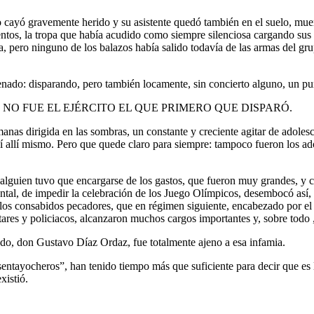
yó gravemente herido y su asistente quedó también en el suelo, muerto
os, la tropa que había acudido como siempre silenciosa cargando sus p
cera, pero ninguno de los balazos había salido todavía de las armas 
enado: disparando, pero también locamente, sin concierto alguno, un pur
eda firme: NO FUE EL EJÉRCITO EL QUE PRIMERO QUE DISPARÓ.
anas dirigida en las sombras, un constante y creciente agitar de adole
 allí mismo. Pero que quede claro para siempre: tampoco fueron los ado
alguien tuvo que encargarse de los gastos, que fueron muy grandes, y co
al, de impedir la celebración de los Juego Olímpicos, desembocó así, 
de los consabidos pecadores, que en régimen siguiente, encabezado por 
litares y policiacos, alcanzaron muchos cargos importantes y, sobre t
do, don Gustavo Díaz Ordaz, fue totalmente ajeno a esa infamia.
sesentayocheros”, han tenido tiempo más que suficiente para decir que e
xistió.