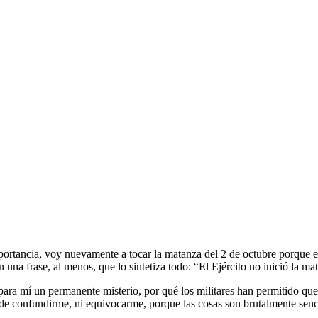
importancia, voy nuevamente a tocar la matanza del 2 de octubre porque
a frase, al menos, que lo sintetiza todo: “El Ejército no inició la mat
para mí un permanente misterio, por qué los militares han permitido que s
uede confundirme, ni equivocarme, porque las cosas son brutalmente senc