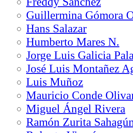
Freddy Sánchez
Guillermina Gómora 
Hans Salazar
Humberto Mares N.
Jorge Luis Galicia Pal
José Luis Montañez Ag
Luis Muñoz
Mauricio Conde Oliva
Miguel Ángel Rivera
Ramón Zurita Sahagú