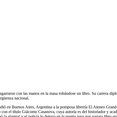
garraron con las manos en la masa robándose un libro. Su carrera dipl
rgüenza nacional.
udió en Buenos Aires, Argentina a la pomposa librería El Ateneo Gran
ro con el título Giácomo Casanova, cuya autoría es del historiador y 
nó la alarma! y el policía lo detuvo en la puerta para que pagara libro 