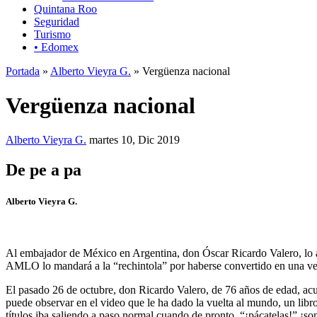
Quintana Roo
Seguridad
Turismo
• Edomex
Portada
»
Alberto Vieyra G.
» Vergüenza nacional
Vergüenza nacional
Alberto Vieyra G.
martes 10, Dic 2019
De pe a pa
Alberto Vieyra G.
Al embajador de México en Argentina, don Óscar Ricardo Valero, lo a
AMLO lo mandará a la “rechintola” por haberse convertido en una ve
El pasado 26 de octubre, don Ricardo Valero, de 76 años de edad, ac
puede observar en el video que le ha dado la vuelta al mundo, un lib
títulos iba saliendo a paso normal cuando de pronto, “¡pácatelas!” ¡so