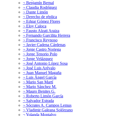
¬ Benjamín Bernal
¬ Claudia Rodríguez
¬ Dante Limón
¬ Derecho de réplica
¬ Edgar Gómez Flores
¬ Eloy Caloca
¬ Fausto Alzati Araiza
¬ Fernando Garcilita Herrera
¬ Francisco Reynoso
¬ Javier Cadena Cárdenas
¬ Jorge Castro Noriega
¬ Jorge Tenorio Polo
¬ Jorge Velázquez
¬ José Antonio López Sosa
¬ José Luis Arévalo
¬ Juan Manuel Magaña
¬ Luis Ángel García
¬ Mario San Martí
¬ Mario Sánchez M.
¬ Mauro Benites G.
¬ Roberto Limón García
¬ Salvador Estrada
¬ Sócrates A. Campos Lemus
¬ Vladimir Galeana Solórzano
¬ Yolanda Montalvo