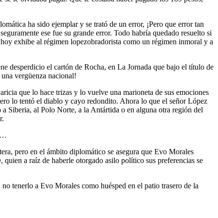
mática ha sido ejemplar y se trató de un error, ¡Pero que error tan
 seguramente ese fue su grande error. Todo habría quedado resuelto si
ue hoy exhibe al régimen lopezobradorista como un régimen inmoral y a
e desperdicio el cartón de Rocha, en La Jornada que bajo el título de
s una vergüenza nacional!
varicia que lo hace trizas y lo vuelve una marioneta de sus emociones
ero lo tentó el diablo y cayo redondito. Ahora lo que el señor López
a Siberia, al Polo Norte, a la Antártida o en alguna otra región del
r.
p?…
otera, pero en el ámbito diplomático se asegura que Evo Morales
uien a raíz de haberle otorgado asilo político sus preferencias se
 no tenerlo a Evo Morales como huésped en el patio trasero de la