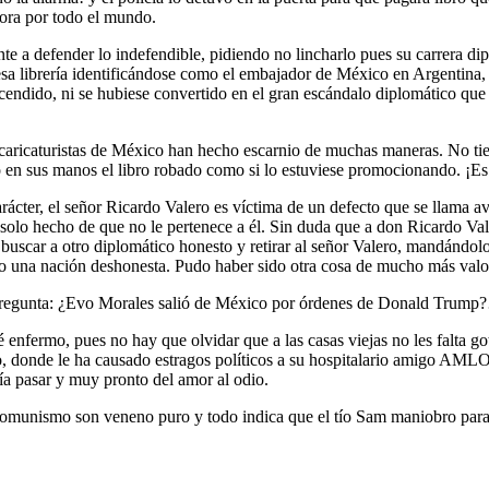
vora por todo el mundo.
 defender lo indefendible, pidiendo no lincharlo pues su carrera diplo
esa librería identificándose como el embajador de México en Argentina,
ascendido, ni se hubiese convertido en el gran escándalo diplomático q
aricaturistas de México han hecho escarnio de muchas maneras. No tien
o en sus manos el libro robado como si lo estuviese promocionando. ¡E
rácter, el señor Ricardo Valero es víctima de un defecto que se llama a
 solo hecho de que no le pertenece a él. Sin duda que a don Ricardo Val
buscar a otro diplomático honesto y retirar al señor Valero, mandándolo 
o una nación deshonesta. Pudo haber sido otra cosa de mucho más valo
a pregunta: ¿Evo Morales salió de México por órdenes de Donald Trum
 enfermo, pues no hay que olvidar que a las casas viejas no les falta g
 donde le ha causado estragos políticos a su hospitalario amigo AMLO, q
ía pasar y muy pronto del amor al odio.
y comunismo son veneno puro y todo indica que el tío Sam maniobro para