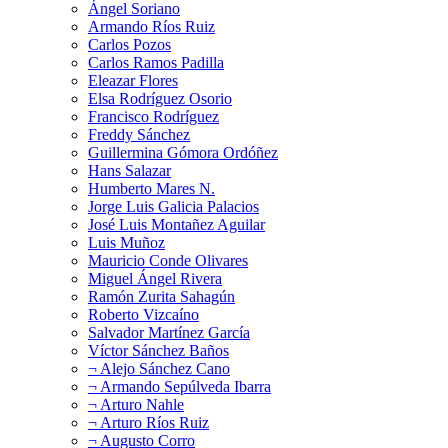
Ángel Soriano
Armando Ríos Ruiz
Carlos Pozos
Carlos Ramos Padilla
Eleazar Flores
Elsa Rodríguez Osorio
Francisco Rodríguez
Freddy Sánchez
Guillermina Gómora Ordóñez
Hans Salazar
Humberto Mares N.
Jorge Luis Galicia Palacios
José Luis Montañez Aguilar
Luis Muñoz
Mauricio Conde Olivares
Miguel Ángel Rivera
Ramón Zurita Sahagún
Roberto Vizcaíno
Salvador Martínez García
Víctor Sánchez Baños
¬ Alejo Sánchez Cano
¬ Armando Sepúlveda Ibarra
¬ Arturo Nahle
¬ Arturo Ríos Ruiz
¬ Augusto Corro