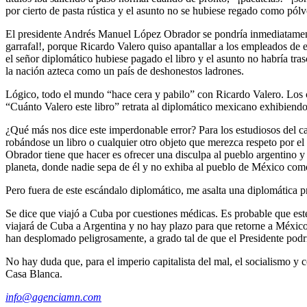
por cierto de pasta rústica y el asunto no se hubiese regado como pól
El presidente Andrés Manuel López Obrador se pondría inmediatamente a
garrafal!, porque Ricardo Valero quiso apantallar a los empleados de 
el señor diplomático hubiese pagado el libro y el asunto no habría tr
la nación azteca como un país de deshonestos ladrones.
Lógico, todo el mundo “hace cera y pabilo” con Ricardo Valero. Los c
“Cuánto Valero este libro” retrata al diplomático mexicano exhibiend
¿Qué más nos dice este imperdonable error? Para los estudiosos del ca
robándose un libro o cualquier otro objeto que merezca respeto por el
Obrador tiene que hacer es ofrecer una disculpa al pueblo argentino y 
planeta, donde nadie sepa de él y no exhiba al pueblo de México com
Pero fuera de este escándalo diplomático, me asalta una diplomátic
Se dice que viajó a Cuba por cuestiones médicas. Es probable que esté
viajará de Cuba a Argentina y no hay plazo para que retorne a México,
han desplomado peligrosamente, a grado tal de que el Presidente podr
No hay duda que, para el imperio capitalista del mal, el socialismo 
Casa Blanca.
info@agenciamn.com