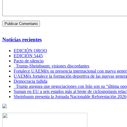
Noticias recientes
EDICIÓN QROO
EDICIÓN 5445
Pacto de silencio
Trump-Sheinbaum: visiones discordantes
Fortalece UAEMéx su presencia internacional con nueva genera
UAEMéx fortalece la formación deportiva de las nuevas gener
Democracia fallida
Trump asegura que negociaciones con Irán son su “última opo
Suman en EU a seis estados más al brote de ciclosporiasis rel
Sheinbaum presenta la Jornada Nacionalde Reforestación 2026,