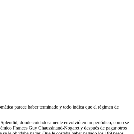
omática parece haber terminado y todo indica que el régimen de
d Splendid, donde cuidadosamente envolvió en un periódico, como se
académico Frances Guy Chaussinand-Nogaret y después de pagar otros
que se le olvidaba pagar. Que le costaba haber pagado los 189 pesos,