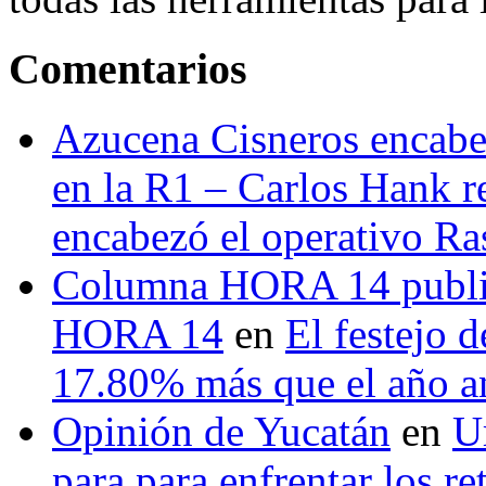
Comentarios
Azucena Cisneros encabez
en la R1 – Carlos Hank r
encabezó el operativo Ras
Columna HORA 14 public
HORA 14
en
El festejo 
17.80% más que el año 
Opinión de Yucatán
en
U
para para enfrentar los re