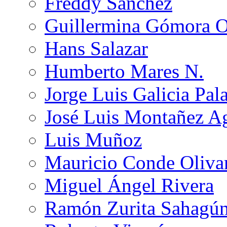
Freddy Sánchez
Guillermina Gómora 
Hans Salazar
Humberto Mares N.
Jorge Luis Galicia Pal
José Luis Montañez Ag
Luis Muñoz
Mauricio Conde Oliva
Miguel Ángel Rivera
Ramón Zurita Sahagú