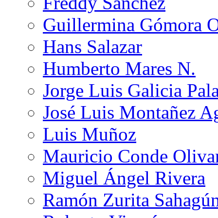
Freddy Sánchez
Guillermina Gómora 
Hans Salazar
Humberto Mares N.
Jorge Luis Galicia Pal
José Luis Montañez Ag
Luis Muñoz
Mauricio Conde Oliva
Miguel Ángel Rivera
Ramón Zurita Sahagú