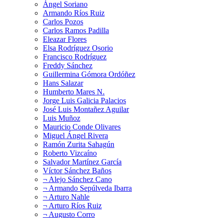
Ángel Soriano
Armando Ríos Ruiz
Carlos Pozos
Carlos Ramos Padilla
Eleazar Flores
Elsa Rodríguez Osorio
Francisco Rodríguez
Freddy Sánchez
Guillermina Gómora Ordóñez
Hans Salazar
Humberto Mares N.
Jorge Luis Galicia Palacios
José Luis Montañez Aguilar
Luis Muñoz
Mauricio Conde Olivares
Miguel Ángel Rivera
Ramón Zurita Sahagún
Roberto Vizcaíno
Salvador Martínez García
Víctor Sánchez Baños
¬ Alejo Sánchez Cano
¬ Armando Sepúlveda Ibarra
¬ Arturo Nahle
¬ Arturo Ríos Ruiz
¬ Augusto Corro