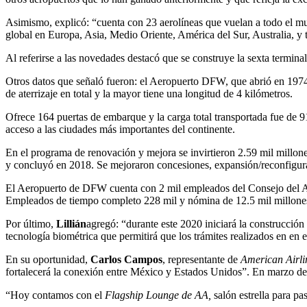
Asimismo, explicó: “cuenta con 23 aerolíneas que vuelan a todo el m
global en Europa, Asia, Medio Oriente, América del Sur, Australia, 
Al referirse a las novedades destacó que se construye la sexta termina
Otros datos que señaló fueron: el Aeropuerto DFW, que abrió en 1974,
de aterrizaje en total y la mayor tiene una longitud de 4 kilómetros.
Ofrece 164 puertas de embarque y la carga total transportada fue de 9
acceso a las ciudades más importantes del continente.
En el programa de renovación y mejora se invirtieron 2.59 mil millone
y concluyó en 2018. Se mejoraron concesiones, expansión/reconfigur
El Aeropuerto de DFW cuenta con 2 mil empleados del Consejo del Ae
Empleados de tiempo completo 228 mil y nómina de 12.5 mil millones
Por último,
Lillián
agregó: “durante este 2020 iniciará la construcción
tecnología biométrica que permitirá que los trámites realizados en en
En su oportunidad,
Carlos Campos
, representante de
American Airli
fortalecerá la conexión entre México y Estados Unidos”. En marzo de
“Hoy contamos con el
Flagship Lounge de AA,
salón estrella para pa