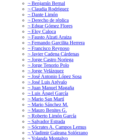
¬ Benjamín Bernal
¬ Claudia Rodríguez
¬ Dante Limón
¬ Derecho de réplica
¬ Edgar Gómez Flores
¬ Eloy Caloca
¬ Fausto Alzati Araiza
¬ Fernando Garcilita Herrera
¬ Francisco Reynoso
¬ Javier Cadena Cárdenas
¬ Jorge Castro Noriega
¬ Jorge Tenorio Polo
¬ Jorge Velázquez
¬ José Antonio López Sosa
¬ José Luis Arévalo
¬ Juan Manuel Magaña
¬ Luis Ángel García
¬ Mario San Martí
¬ Mario Sánchez M.
¬ Mauro Benites G.
¬ Roberto Limón García
¬ Salvador Estrada
¬ Sócrates A. Campos Lemus
¬ Vladimir Galeana Solórzano
¬ Yolanda Montalvo