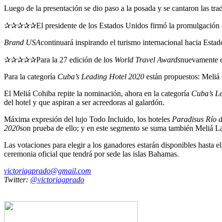
Luego de la presentación se dio paso a la posada y se cantaron las tra
✰✰✰✰✰El presidente de los Estados Unidos firmó la promulgación d
Brand USA
continuará inspirando el turismo internacional hacia Esta
✰✰✰✰✰Para la 27 edición de los
World Travel Awards
nuevamente es
Para la categoría
Cuba’s Leading Hotel 2020
están propuestos: Meliá
El Meliá Cohiba repite la nominación, ahora en la categoría
Cuba’s Le
del hotel y que aspiran a ser acreedoras al galardón.
Máxima expresión del lujo Todo Incluido, los hoteles
Paradisus Río 
2020
son prueba de ello; y en este segmento se suma también Meliá 
Las votaciones para elegir a los ganadores estarán disponibles hast
ceremonia oficial que tendrá por sede las islas Bahamas.
victoriagprado@gmail.com
Twitter:
@victoriagprado