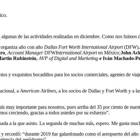
ico.
 algunas de las actividades realizadas en diciembre. Como nos fuimos d
e organiza año con año
Dallas Fort Worth International Airport
(DFW), 
oro
, Account Manager
DFW
International Airport
en México
;
John Ac
artin Rubinstein
,
AVP of Digital and Marketing
e
Iván Machado-Pr
ios y exquisitos bocadillos para los socios comerciales, agentes de via
nacional, a
American Airlines
, a los socios de Dallas y Fort Worth y a la
aís muy importante para nosotros, pues arriba del 35 por ciento de nues
os creciendo, gracias a todos ustedes por su esfuerzo”.
posada a la que asisto. La segunda de muchas más, espero. Me gusta muc
y recordó: “durante 2019 fue galardonado como el aeropuerto del año
celencia del aeródromo”.