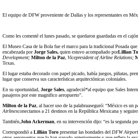
El equipo de DFW proveniente de Dallas y los representantes en Méx
Como les comenté el lunes pasado, se quedaron guardadas en el cajón
El Museo Casa de la Bola fue el marco para la tradicional Posada qu
encabezada por
Jorge Sales,
quien estuvo acompañado por
Lillian T
Development;
Milton de la Paz
,
Vicepresident of Airline Relations;
M
Texas.
El lugar estaba decorado con papel picado, había juegos, piñatas, prem
lugar que conserva sus características arquitectónicas coloniales.
En su oportunidad,
Jorge Sales
, agradeció
“
al equipo que Sales Inter
pasajeros por este magnifico aeropuerto”.
Milton de la Paz
, al hacer uso de la palabraaseguró: “México es un p
Airlines
conectamos a 21 destinos en la República Mexicana y seguirem
También,
John Ackerman
, en su intervención dijo: “es la segunda 
Correspondió a
Lillián Toro
presentar las bondades del
DFW Airport
otros aeropuertos que lo han ganado anteriormente y que refleja la ex