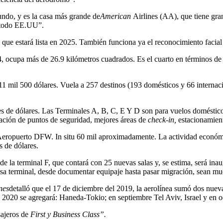
undo, y es la casa más grande de
American
Airlines (AA), que tiene gra
y todo EE.UU”.
l que estará lista en 2025. También funciona ya el reconocimiento facial
 ocupa más de 26.9 kilómetros cuadrados. Es el cuarto en términos de 
11 mil 500 dólares. Vuela a 257 destinos (193 domésticos y 66 internaci
s de dólares. Las Terminales A, B, C, E Y D son para vuelos domésticos
ación de puntos de seguridad, mejores áreas de
check-in,
estacionamient
ropuerto DFW. In situ 60 mil aproximadamente. La actividad económica 
 de dólares.
 de la terminal F, que contará con 25 nuevas salas y, se estima, será in
 esa terminal, desde documentar equipaje hasta pasar migración, sean mu
nes
detalló que el 17 de diciembre del 2019, la aerolínea sumó dos nuev
 2020 se agregará: Haneda-Tokio; en septiembre Tel Aviv, Israel y en 
sajeros de
First y Business Class”.