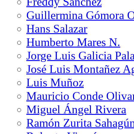
Freddy Sánchez
Guillermina Gómora 
Hans Salazar
Humberto Mares N.
Jorge Luis Galicia Pal
José Luis Montañez Ag
Luis Muñoz
Mauricio Conde Oliva
Miguel Ángel Rivera
Ramón Zurita Sahagú