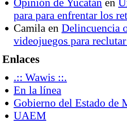
Opinión de Yucatán
en
U
para para enfrentar los re
Camila
en
Delincuencia o
videojuegos para recluta
Enlaces
.:: Wawis ::.
En la línea
Gobierno del Estado de 
UAEM