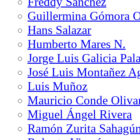
Freddy Sánchez
Guillermina Gómora 
Hans Salazar
Humberto Mares N.
Jorge Luis Galicia Pal
José Luis Montañez Ag
Luis Muñoz
Mauricio Conde Oliva
Miguel Ángel Rivera
Ramón Zurita Sahagú