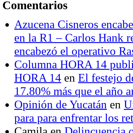
Comentarios
Azucena Cisneros encabez
en la R1 – Carlos Hank r
encabezó el operativo Ras
Columna HORA 14 public
HORA 14
en
El festejo 
17.80% más que el año 
Opinión de Yucatán
en
U
para para enfrentar los re
Camila
en
Delincuencia o