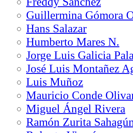
Freddy Sánchez
Guillermina Gómora 
Hans Salazar
Humberto Mares N.
Jorge Luis Galicia Pal
José Luis Montañez Ag
Luis Muñoz
Mauricio Conde Oliva
Miguel Ángel Rivera
Ramón Zurita Sahagú