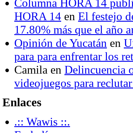
Columna HORA 14 public
HORA 14
en
El festejo 
17.80% más que el año 
Opinión de Yucatán
en
U
para para enfrentar los re
Camila
en
Delincuencia o
videojuegos para recluta
Enlaces
.:: Wawis ::.