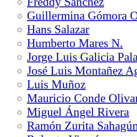
Freddy Sánchez
Guillermina Gómora 
Hans Salazar
Humberto Mares N.
Jorge Luis Galicia Pal
José Luis Montañez Ag
Luis Muñoz
Mauricio Conde Oliva
Miguel Ángel Rivera
Ramón Zurita Sahagú