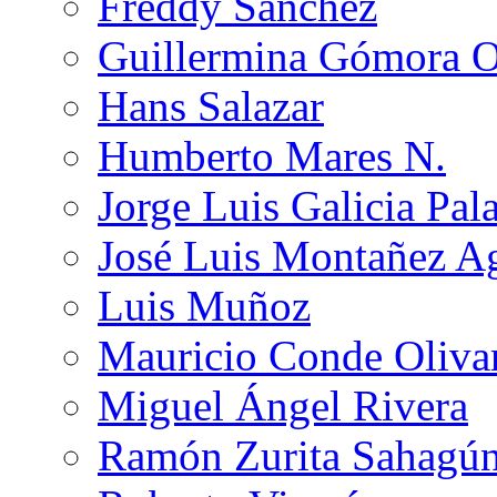
Freddy Sánchez
Guillermina Gómora 
Hans Salazar
Humberto Mares N.
Jorge Luis Galicia Pal
José Luis Montañez Ag
Luis Muñoz
Mauricio Conde Oliva
Miguel Ángel Rivera
Ramón Zurita Sahagú