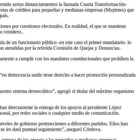
tenido serios distanciamientos la llamada Cuarta Transformación-
uestas de créditos para pequeñas y medianas empresas (Mypimes) que
país.
iones por cuestiones electorales. En realidad, el que se mantiene
o venidero..
a de un funcionario público -en este caso el primer mandatario- lo
ron atendidas por la referida Comisión de Quejas y Denuncias.
camente a cumplir con los mandatos constitucionales que prohíben la
 “en democracia nadie tiene derecho a hacer promoción personalizada
uestro sistema democrático”, agregó el titular del máximo organismo
aban directamente la entrega de los apoyos al presidente López
sonal, por redes sociales o cualquier medio de comunicación.
iveles de gobierno pertenecientes a diferentes partidos. Ellos han
s se les dará puntual seguimiento”, aseguró Córdova.
 la entrega de los apoyos a las pequeñas y medianas empresas.