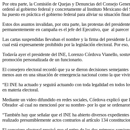
Por otra parte, la Comisión de Quejas y Denuncias del Consejo General
ordenó al gobierno federal y concretamente al Instituto Mexicano de
ha puesto en práctica el gobierno federal para aliviar su situación fina
Estos dos asuntos invalidan, por otra parte, las protestas del preside
permanentemente en campaña es el jefe del Ejecutivo, que al parecer 
Las cartas suspendidas llevaban el nombre y la firma del presidente 
cual está expresamente prohibido por la legislación electoral. Por es
Todavía ayer el presidente del INE, Lorenzo Córdova Vianello, sostuv
promoción personalizada de un funcionario.
El consejero electoral recordó que ya se dieron decisiones semejant
menos aun en una situación de emergencia nacional como la que vivi
“El INE ha actuado y seguirá actuando con toda legalidad en todos lo
en materia electoral.
Mediante un video difundido en redes sociales, Córdova explicó que la
Obrador -al cual no mencionó por su nombre- por lo que se ordenaron 
“También hay que señalar que el INE ha abierto diversos expedientes de
realizado presumiblemente actos contrarios al artículo 134 constitucio
El consejero electoral precisó que el retiro de las dos primeras versi