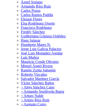
Ángel Soriano
Armando Ríos Ruiz
Carlos Pozos
Carlos Ramos Padilla
Eleazar Flores
Elsa Rodríguez Osorio
Francisco Rodríguez
Freddy Sánchez
Guillermina Gómora Ordóñez
Hans Salazar
Humberto Mares N.
Jorge Luis Galicia Palacios
José Luis Montañez Aguilar
Luis Muñoz
Mauricio Conde Olivares
Miguel Ángel Rivera
Ramón Zurita Sahagún
Roberto Vizcaíno
Salvador Martínez García
Víctor Sánchez Baños
¬ Alejo Sánchez Cano
¬ Armando Sepúlveda Ibarra
¬ Arturo Nahle
¬ Arturo Ríos Ruiz
¬ Augusto Corro