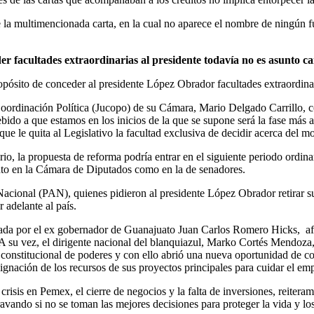
 la multimencionada carta, en la cual no aparece el nombre de ningún f
r facultades extraordinarias al presidente todavía no es asunto c
pósito de conceder al presidente López Obrador facultades extraordinar
oordinación Política (Jucopo) de su Cámara, Mario Delgado Carrillo, c
bido a que estamos en los inicios de la que se supone será la fase más 
que le quita al Legislativo la facultad exclusiva de decidir acerca del m
ario, la propuesta de reforma podría entrar en el siguiente periodo ordina
to en la Cámara de Diputados como en la de senadores.
n Nacional (PAN), quienes pidieron al presidente López Obrador retirar 
 adelante al país.
ezada por el ex gobernador de Guanajuato Juan Carlos Romero Hicks, af
 A su vez, el dirigente nacional del blanquiazul, Marko Cortés Mendoza,
 constitucional de poderes y con ello abrió una nueva oportunidad de co
easignación de los recursos de sus proyectos principales para cuidar el
crisis en Pemex, el cierre de negocios y la falta de inversiones, reiter
agravando si no se toman las mejores decisiones para proteger la vida y 