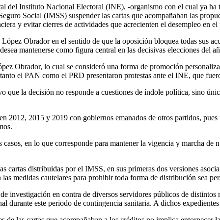
 del Instituto Nacional Electoral (INE), -organismo con el cual ya ha 
l Seguro Social (IMSS) suspender las cartas que acompañaban las prop
nciera y evitar cierres de actividades que acrecienten el desempleo en el 
nte López Obrador en el sentido de que la oposición bloquea todas sus acc
desea mantenerse como figura central en las decisivas elecciones del añ
López Obrador, lo cual se consideró una forma de promoción personalizad
o, tanto el PAN como el PRD presentaron protestas ante el INE, que fue
o que la decisión no responde a cuestiones de índole política, sino úni
es en 2012, 2015 y 2019 con gobiernos emanados de otros partidos, pues
mos.
s casos, en lo que corresponde para mantener la vigencia y marcha de n
s cartas distribuidas por el IMSS, en sus primeras dos versiones asoci
las medidas cautelares para prohibir toda forma de distribución sea per
 investigación en contra de diversos servidores públicos de distintos n
nal durante este periodo de contingencia sanitaria. A dichos expediente
ones de las cartas que acompañaban a los créditos no implica entorpecer