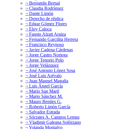
¬ Benjamín Bernal
¬ Claudia Rodríguez
¬ Dante Limón
¬ Derecho de réplica
¬ Edgar Gómez Flores
¬ Eloy Caloca
¬ Fausto Alzati Araiza
¬ Fernando Garcilita Herrera
¬ Francisco Reynoso
¬ Javier Cadena Cárdenas
¬ Jorge Castro Noriega
¬ Jorge Tenorio Polo
¬ Jorge Velázquez
¬ José Antonio López Sosa
¬ José Luis Arévalo
¬ Juan Manuel Magaña
¬ Luis Ángel García
¬ Mario San Martí
¬ Mario Sánchez M.
¬ Mauro Benites G.
¬ Roberto Limón García
¬ Salvador Estrada
¬ Sócrates A. Campos Lemus
¬ Vladimir Galeana Solórzano
¬ Yolanda Montalvo