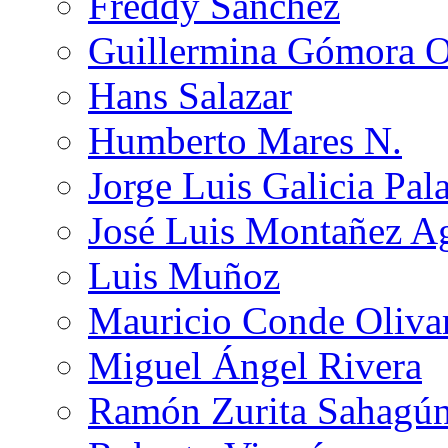
Freddy Sánchez
Guillermina Gómora 
Hans Salazar
Humberto Mares N.
Jorge Luis Galicia Pal
José Luis Montañez Ag
Luis Muñoz
Mauricio Conde Oliva
Miguel Ángel Rivera
Ramón Zurita Sahagú