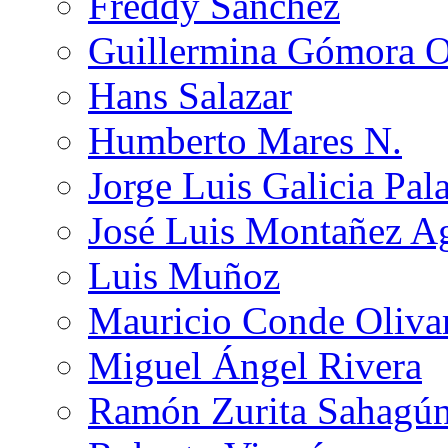
Freddy Sánchez
Guillermina Gómora 
Hans Salazar
Humberto Mares N.
Jorge Luis Galicia Pal
José Luis Montañez Ag
Luis Muñoz
Mauricio Conde Oliva
Miguel Ángel Rivera
Ramón Zurita Sahagú