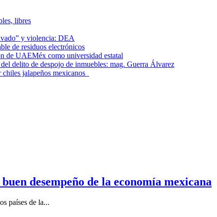
les, libres
lavado” y violencia: DEA
le de residuos electrónicos
ción de UAEMéx como universidad estatal
el delito de despojo de inmuebles: mag. Guerra Álvarez
r chiles jalapeños mexicanos
n buen desempeño de la economía mexicana
s países de la...