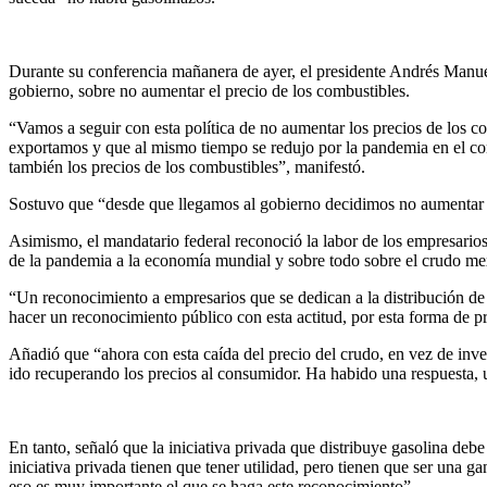
Durante su conferencia mañanera de ayer, el presidente Andrés Manuel
gobierno, sobre no aumentar el precio de los combustibles.
“Vamos a seguir con esta política de no aumentar los precios de los c
exportamos y que al mismo tiempo se redujo por la pandemia en el con
también los precios de los combustibles”, manifestó.
Sostuvo que “desde que llegamos al gobierno decidimos no aumentar 
Asimismo, el mandatario federal reconoció la labor de los empresarios 
de la pandemia a la economía mundial y sobre todo sobre el crudo me
“Un reconocimiento a empresarios que se dedican a la distribución de
hacer un reconocimiento público con esta actitud, por esta forma de p
Añadió que “ahora con esta caída del precio del crudo, en vez de inve
ido recuperando los precios al consumidor. Ha habido una respuesta, u
En tanto, señaló que la iniciativa privada que distribuye gasolina deb
iniciativa privada tienen que tener utilidad, pero tienen que ser una 
eso es muy importante el que se haga este reconocimiento”.