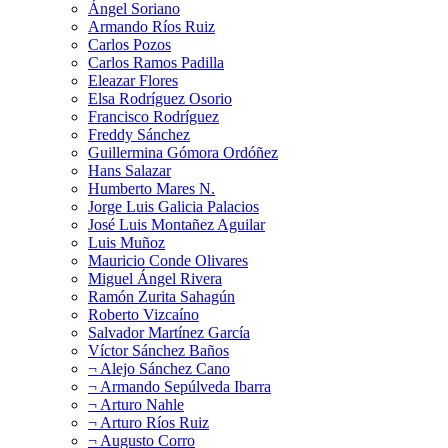
Ángel Soriano
Armando Ríos Ruiz
Carlos Pozos
Carlos Ramos Padilla
Eleazar Flores
Elsa Rodríguez Osorio
Francisco Rodríguez
Freddy Sánchez
Guillermina Gómora Ordóñez
Hans Salazar
Humberto Mares N.
Jorge Luis Galicia Palacios
José Luis Montañez Aguilar
Luis Muñoz
Mauricio Conde Olivares
Miguel Ángel Rivera
Ramón Zurita Sahagún
Roberto Vizcaíno
Salvador Martínez García
Víctor Sánchez Baños
¬ Alejo Sánchez Cano
¬ Armando Sepúlveda Ibarra
¬ Arturo Nahle
¬ Arturo Ríos Ruiz
¬ Augusto Corro