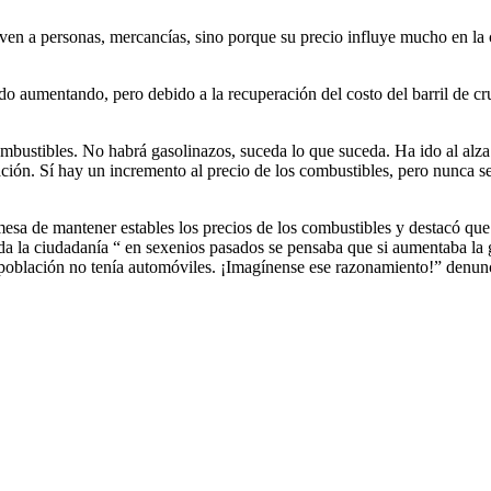
 a personas, mercancías, sino porque su precio influye mucho en la car
o aumentando, pero debido a la recuperación del costo del barril de cr
mbustibles. No habrá gasolinazos, suceda lo que suceda. Ha ido al alza 
ión. Sí hay un incremento al precio de los combustibles, pero nunca se
esa de mantener estables los precios de los combustibles y destacó que 
oda la ciudadanía “ en sexenios pasados se pensaba que si aumentaba la 
 población no tenía automóviles. ¡Imagínense ese razonamiento!” denunc