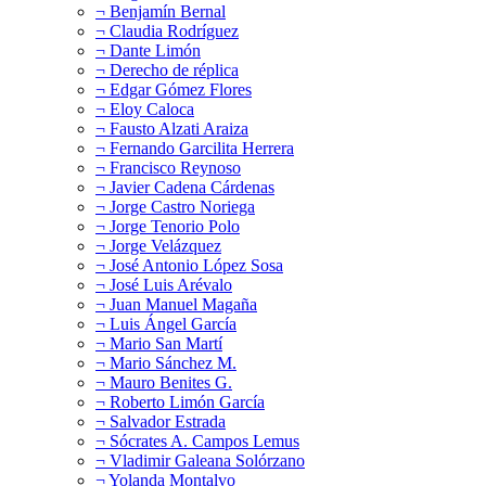
¬ Benjamín Bernal
¬ Claudia Rodríguez
¬ Dante Limón
¬ Derecho de réplica
¬ Edgar Gómez Flores
¬ Eloy Caloca
¬ Fausto Alzati Araiza
¬ Fernando Garcilita Herrera
¬ Francisco Reynoso
¬ Javier Cadena Cárdenas
¬ Jorge Castro Noriega
¬ Jorge Tenorio Polo
¬ Jorge Velázquez
¬ José Antonio López Sosa
¬ José Luis Arévalo
¬ Juan Manuel Magaña
¬ Luis Ángel García
¬ Mario San Martí
¬ Mario Sánchez M.
¬ Mauro Benites G.
¬ Roberto Limón García
¬ Salvador Estrada
¬ Sócrates A. Campos Lemus
¬ Vladimir Galeana Solórzano
¬ Yolanda Montalvo