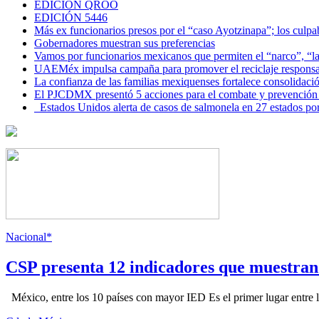
EDICIÓN QROO
EDICIÓN 5446
Más ex funcionarios presos por el “caso Ayotzinapa”; los culpab
Gobernadores muestran sus preferencias
Vamos por funcionarios mexicanos que permiten el “narco”, “
UAEMéx impulsa campaña para promover el reciclaje responsab
La confianza de las familias mexiquenses fortalece consolida
El PJCDMX presentó 5 acciones para el combate y prevención d
Estados Unidos alerta de casos de salmonela en 27 estados po
Nacional*
CSP presenta 12 indicadores que muestra
México, entre los 10 países con mayor IED Es el primer lugar entre lo