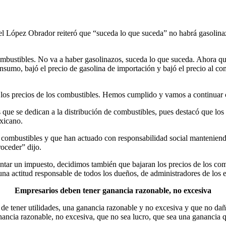
 López Obrador reiteró que “suceda lo que suceda” no habrá gasolinazos
ombustibles. No va a haber gasolinazos, suceda lo que suceda. Ahora que
sumo, bajó el precio de gasolina de importación y bajó el precio al co
los precios de los combustibles. Hemos cumplido y vamos a continuar 
que se dedican a la distribución de combustibles, pues destacó que los 
xicano.
 combustibles y que han actuado con responsabilidad social manteniendo
roceder” dijo.
ntar un impuesto, decidimos también que bajaran los precios de los comb
na actitud responsable de todos los dueños, de administradores de los e
Empresarios deben tener ganancia razonable, no excesiva
e de tener utilidades, una ganancia razonable y no excesiva y que no da
ganancia razonable, no excesiva, que no sea lucro, que sea una ganancia 