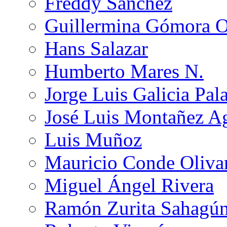
Freddy Sánchez
Guillermina Gómora 
Hans Salazar
Humberto Mares N.
Jorge Luis Galicia Pal
José Luis Montañez Ag
Luis Muñoz
Mauricio Conde Oliva
Miguel Ángel Rivera
Ramón Zurita Sahagú