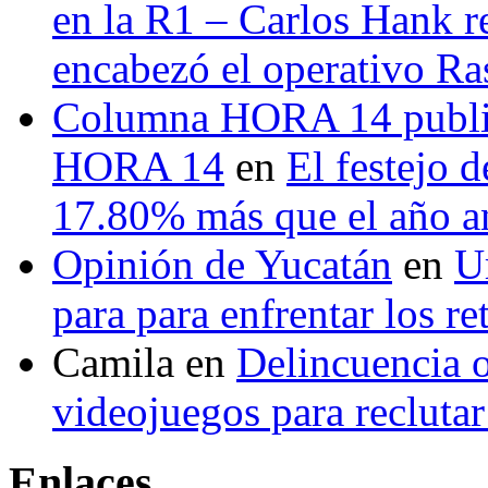
en la R1 – Carlos Hank r
encabezó el operativo Ras
Columna HORA 14 public
HORA 14
en
El festejo 
17.80% más que el año 
Opinión de Yucatán
en
U
para para enfrentar los re
Camila
en
Delincuencia o
videojuegos para recluta
Enlaces