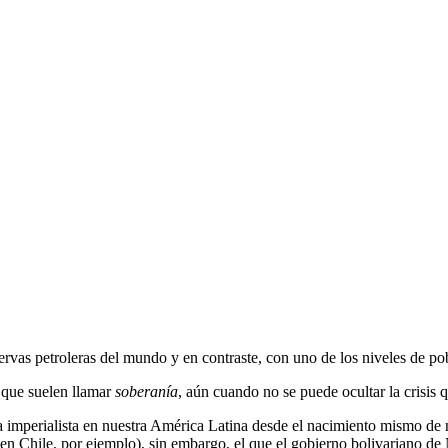
rvas petroleras del mundo y en contraste, con uno de los niveles de pob
o que suelen llamar
soberanía
, aún cuando no se puede ocultar la crisis 
mperialista en nuestra América Latina desde el nacimiento mismo de nu
n Chile, por ejemplo), sin embargo, el que el gobierno bolivariano de N