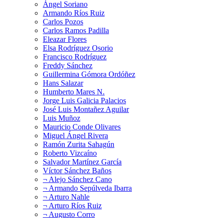
Ángel Soriano
Armando Ríos Ruiz
Carlos Pozos
Carlos Ramos Padilla
Eleazar Flores
Elsa Rodríguez Osorio
Francisco Rodríguez
Freddy Sánchez
Guillermina Gómora Ordóñez
Hans Salazar
Humberto Mares N.
Jorge Luis Galicia Palacios
José Luis Montañez Aguilar
Luis Muñoz
Mauricio Conde Olivares
Miguel Ángel Rivera
Ramón Zurita Sahagún
Roberto Vizcaíno
Salvador Martínez García
Víctor Sánchez Baños
¬ Alejo Sánchez Cano
¬ Armando Sepúlveda Ibarra
¬ Arturo Nahle
¬ Arturo Ríos Ruiz
¬ Augusto Corro