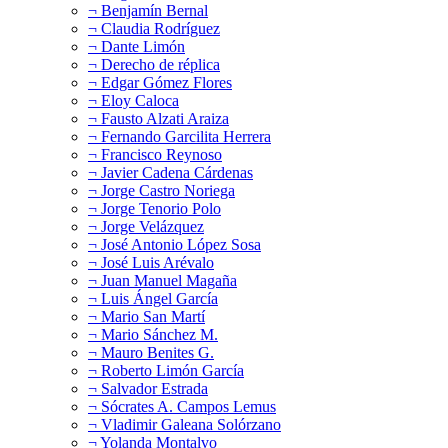
¬ Benjamín Bernal
¬ Claudia Rodríguez
¬ Dante Limón
¬ Derecho de réplica
¬ Edgar Gómez Flores
¬ Eloy Caloca
¬ Fausto Alzati Araiza
¬ Fernando Garcilita Herrera
¬ Francisco Reynoso
¬ Javier Cadena Cárdenas
¬ Jorge Castro Noriega
¬ Jorge Tenorio Polo
¬ Jorge Velázquez
¬ José Antonio López Sosa
¬ José Luis Arévalo
¬ Juan Manuel Magaña
¬ Luis Ángel García
¬ Mario San Martí
¬ Mario Sánchez M.
¬ Mauro Benites G.
¬ Roberto Limón García
¬ Salvador Estrada
¬ Sócrates A. Campos Lemus
¬ Vladimir Galeana Solórzano
¬ Yolanda Montalvo