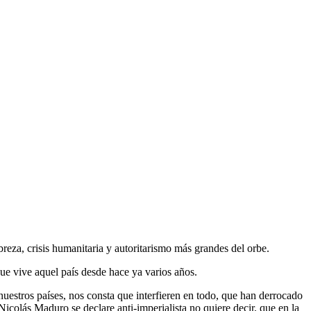
reza, crisis humanitaria y autoritarismo más grandes del orbe.
que vive aquel país desde hace ya varios años.
estros países, nos consta que interfieren en todo, que han derrocado
icolás Maduro se declare anti-imperialista no quiere decir, que en la