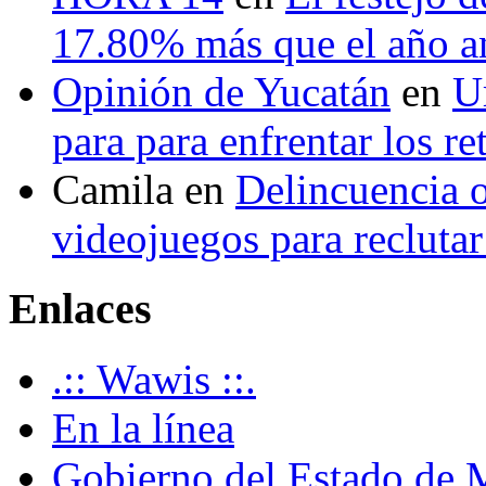
17.80% más que el año 
Opinión de Yucatán
en
U
para para enfrentar los re
Camila
en
Delincuencia o
videojuegos para recluta
Enlaces
.:: Wawis ::.
En la línea
Gobierno del Estado de 