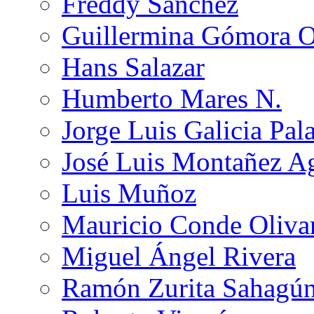
Freddy Sánchez
Guillermina Gómora 
Hans Salazar
Humberto Mares N.
Jorge Luis Galicia Pal
José Luis Montañez Ag
Luis Muñoz
Mauricio Conde Oliva
Miguel Ángel Rivera
Ramón Zurita Sahagú