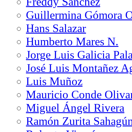
Freddy Sánchez
Guillermina Gómora 
Hans Salazar
Humberto Mares N.
Jorge Luis Galicia Pal
José Luis Montañez Ag
Luis Muñoz
Mauricio Conde Oliva
Miguel Ángel Rivera
Ramón Zurita Sahagú