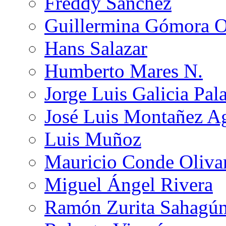
Freddy Sánchez
Guillermina Gómora 
Hans Salazar
Humberto Mares N.
Jorge Luis Galicia Pal
José Luis Montañez Ag
Luis Muñoz
Mauricio Conde Oliva
Miguel Ángel Rivera
Ramón Zurita Sahagú