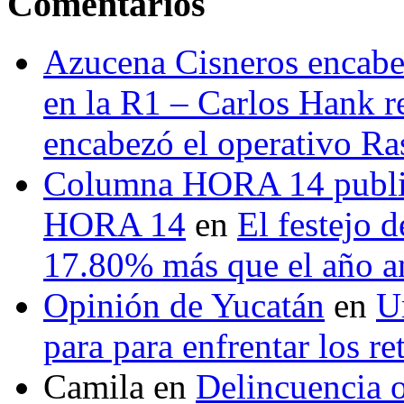
Comentarios
Azucena Cisneros encabez
en la R1 – Carlos Hank r
encabezó el operativo Ras
Columna HORA 14 public
HORA 14
en
El festejo 
17.80% más que el año 
Opinión de Yucatán
en
U
para para enfrentar los re
Camila
en
Delincuencia o