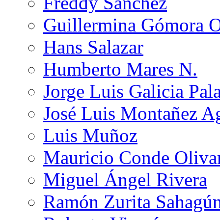
Freddy Sánchez
Guillermina Gómora 
Hans Salazar
Humberto Mares N.
Jorge Luis Galicia Pal
José Luis Montañez Ag
Luis Muñoz
Mauricio Conde Oliva
Miguel Ángel Rivera
Ramón Zurita Sahagú