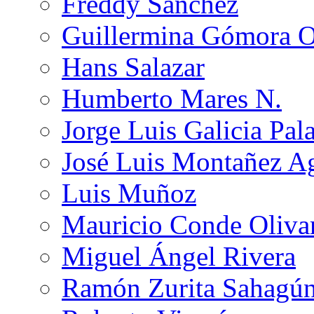
Freddy Sánchez
Guillermina Gómora 
Hans Salazar
Humberto Mares N.
Jorge Luis Galicia Pal
José Luis Montañez Ag
Luis Muñoz
Mauricio Conde Oliva
Miguel Ángel Rivera
Ramón Zurita Sahagú