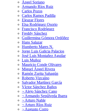
Ángel Soriano
Armando Ríos Ruiz
Carlos Pozos
Carlos Ramos Padilla
Eleazar Flores
Elsa Rodríguez Osorio
Francisco Rodríguez
Freddy Sánchez
Guillermina Gómora Ordóñez
Hans Salazar
Humberto Mares N.
Jorge Luis Galicia Palacios
José Luis Montañez Aguilar
Luis Muñoz
Mauricio Conde Olivares
Miguel Ángel Rivera
Ramón Zurita Sahagún
Roberto Vizcaíno
Salvador Martínez García
Víctor Sánchez Baños
¬ Alejo Sánchez Cano
¬ Armando Sepúlveda Ibarra
¬ Arturo Nahle
¬ Arturo Ríos Ruiz
¬ Augusto Corro