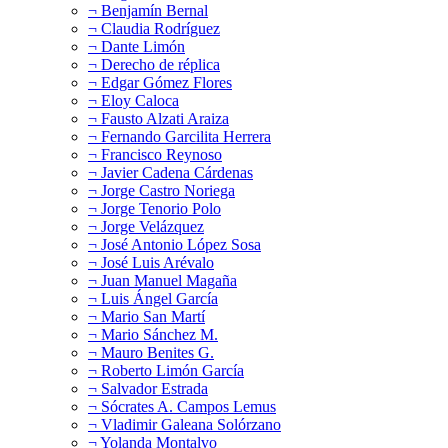
¬ Benjamín Bernal
¬ Claudia Rodríguez
¬ Dante Limón
¬ Derecho de réplica
¬ Edgar Gómez Flores
¬ Eloy Caloca
¬ Fausto Alzati Araiza
¬ Fernando Garcilita Herrera
¬ Francisco Reynoso
¬ Javier Cadena Cárdenas
¬ Jorge Castro Noriega
¬ Jorge Tenorio Polo
¬ Jorge Velázquez
¬ José Antonio López Sosa
¬ José Luis Arévalo
¬ Juan Manuel Magaña
¬ Luis Ángel García
¬ Mario San Martí
¬ Mario Sánchez M.
¬ Mauro Benites G.
¬ Roberto Limón García
¬ Salvador Estrada
¬ Sócrates A. Campos Lemus
¬ Vladimir Galeana Solórzano
¬ Yolanda Montalvo