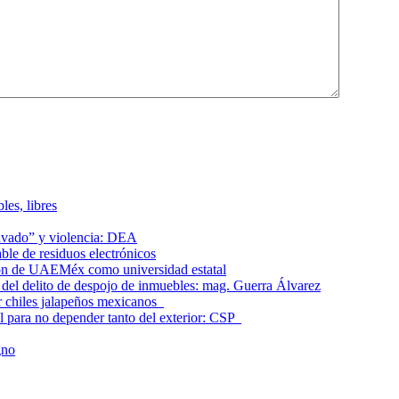
les, libres
lavado” y violencia: DEA
le de residuos electrónicos
ción de UAEMéx como universidad estatal
el delito de despojo de inmuebles: mag. Guerra Álvarez
r chiles jalapeños mexicanos
l para no depender tanto del exterior: CSP
gno