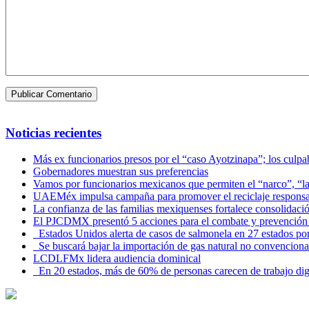
Noticias recientes
Más ex funcionarios presos por el “caso Ayotzinapa”; los culpab
Gobernadores muestran sus preferencias
Vamos por funcionarios mexicanos que permiten el “narco”, “
UAEMéx impulsa campaña para promover el reciclaje responsab
La confianza de las familias mexiquenses fortalece consolida
El PJCDMX presentó 5 acciones para el combate y prevención d
Estados Unidos alerta de casos de salmonela en 27 estados po
Se buscará bajar la importación de gas natural no convenciona
LCDLFMx lidera audiencia dominical
En 20 estados, más de 60% de personas carecen de trabajo di