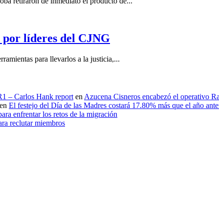
 retiraron de inmediato el producto de...
por líderes del CJNG
ientas para llevarlos a la justicia,...
 R1 – Carlos Hank report
en
Azucena Cisneros encabezó el operativo Ras
en
El festejo del Día de las Madres costará 17.80% más que el año an
ara enfrentar los retos de la migración
ara reclutar miembros