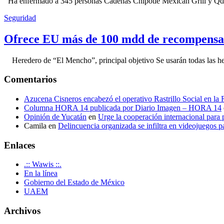
Ha enfermado a 345 personas Cadenas Chipotle Mexican Grill y Qdoba
Seguridad
Ofrece EU más de 100 mdd de recompensa 
Heredero de “El Mencho”, principal objetivo Se usarán todas las herram
Comentarios
Azucena Cisneros encabezó el operativo Rastrillo Social en la
Columna HORA 14 publicada por Diario Imagen – HORA 14
Opinión de Yucatán
en
Urge la cooperación internacional para p
Camila
en
Delincuencia organizada se infiltra en videojuegos p
Enlaces
.:: Wawis ::.
En la línea
Gobierno del Estado de México
UAEM
Archivos