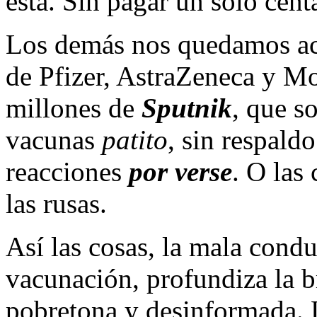
está. Sin pagar un solo cent
Los demás nos quedamos acá,
de Pfizer, AstraZeneca y M
millones de
Sputnik
, que so
vacunas
patito
, sin respaldo
reacciones
por verse
. O las
las rusas.
Así las cosas, la mala cond
vacunación, profundiza la 
pobretona y desinformada. 