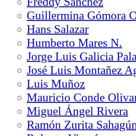
Freddy Sánchez
Guillermina Gómora 
Hans Salazar
Humberto Mares N.
Jorge Luis Galicia Pal
José Luis Montañez Ag
Luis Muñoz
Mauricio Conde Oliva
Miguel Ángel Rivera
Ramón Zurita Sahagú