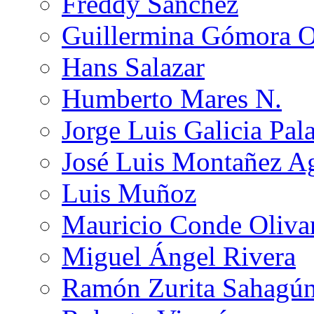
Freddy Sánchez
Guillermina Gómora 
Hans Salazar
Humberto Mares N.
Jorge Luis Galicia Pal
José Luis Montañez Ag
Luis Muñoz
Mauricio Conde Oliva
Miguel Ángel Rivera
Ramón Zurita Sahagú