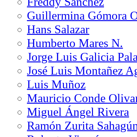
Freddy Sánchez
Guillermina Gómora 
Hans Salazar
Humberto Mares N.
Jorge Luis Galicia Pal
José Luis Montañez Ag
Luis Muñoz
Mauricio Conde Oliva
Miguel Ángel Rivera
Ramón Zurita Sahagú