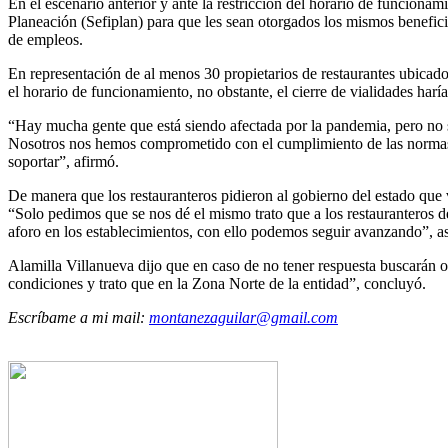
En el escenario anterior y ante la restricción del horario de funcionam
Planeación (Sefiplan) para que les sean otorgados los mismos benefici
de empleos.
En representación de al menos 30 propietarios de restaurantes ubicado
el horario de funcionamiento, no obstante, el cierre de vialidades harí
“Hay mucha gente que está siendo afectada por la pandemia, pero no se
Nosotros nos hemos comprometido con el cumplimiento de las normas de 
soportar”, afirmó.
De manera que los restauranteros pidieron al gobierno del estado que v
“Solo pedimos que se nos dé el mismo trato que a los restauranteros d
aforo en los establecimientos, con ello podemos seguir avanzando”, a
Alamilla Villanueva dijo que en caso de no tener respuesta buscarán o
condiciones y trato que en la Zona Norte de la entidad”, concluyó.
Escríbame a mi mail:
montanezaguilar@gmail.com