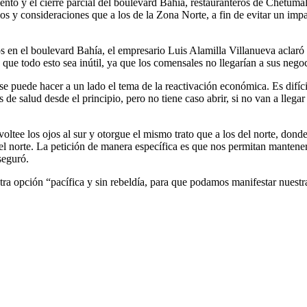
iento y el cierre parcial del boulevard Bahía, restauranteros de Chetuma
os y consideraciones que a los de la Zona Norte, a fin de evitar un imp
s en el boulevard Bahía, el empresario Luis Alamilla Villanueva aclaró
a que todo esto sea inútil, ya que los comensales no llegarían a sus nego
 puede hacer a un lado el tema de la reactivación económica. Es difícil
salud desde el principio, pero no tiene caso abrir, si no van a llegar l
oltee los ojos al sur y otorgue el mismo trato que a los del norte, dond
el norte. La petición de manera específica es que nos permitan mantene
seguró.
tra opción “pacífica y sin rebeldía, para que podamos manifestar nuest