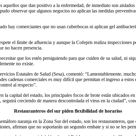
s aquellos que dan positivo a la enfermedad, de inmediato son aislado
pudo observar que algunos negocios no aplican las medidas preventivas, 
ado hay comerciantes que no usan cubrebocas ni aplican gel antibacteria
spete el límite de afluencia y aunque la Cofepris realiza inspecciones p
que no hacen presencia.
 necesitar que los estén persiguiendo para que cuiden de su salud, ni si
lemente no existe.
ervicios Estatales de Salud (Sesa), comentó: “Lamentablemente, mucho
des cadenas comerciales es muy difícil que permitan el ingreso a estos e
ontrol al respecto”.
 la capital del estado, los principales focos de brote están ubicados en
io, seguirá creciendo de manera descontrolada el virus en la ciudad”, con
Restauranteros del sur piden flexibilidad de horarios
semáforo naranja en la Zona Sur del estado, son los restauranteros, que
ciones, afirman que no soportarán un segundo embate y si no se les permi