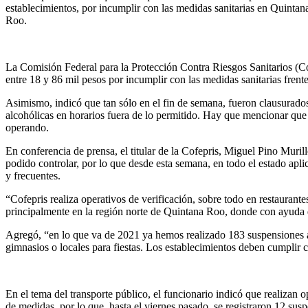
establecimientos, por incumplir con las medidas sanitarias en Quintan
Roo.
La Comisión Federal para la Protección Contra Riesgos Sanitarios (Co
entre 18 y 86 mil pesos por incumplir con las medidas sanitarias frent
Asimismo, indicó que tan sólo en el fin de semana, fueron clausurado
alcohólicas en horarios fuera de lo permitido. Hay que mencionar que h
operando.
En conferencia de prensa, el titular de la Cofepris, Miguel Pino Muril
podido controlar, por lo que desde esta semana, en todo el estado apli
y frecuentes.
“Cofepris realiza operativos de verificación, sobre todo en restaurante
principalmente en la región norte de Quintana Roo, donde con ayuda 
Agregó, “en lo que va de 2021 ya hemos realizado 183 suspensiones a
gimnasios o locales para fiestas. Los establecimientos deben cumplir 
En el tema del transporte público, el funcionario indicó que realizan
de medidas, por lo que, hasta el viernes pasado, se registraron 12 su