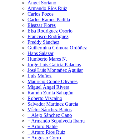
Ángel Soriano
Armando Ríos Ruiz
Carlos Pozos
Carlos Ramos Padilla
Eleazar Flores
Elsa Rodríguez Osorio
Francisco Rodríguez
Freddy Sánchez
Guillermina Gómora Ordóñez
Hans Salazar
Humberto Mares N.
Jorge Luis Galicia Palacios
José Luis Montañez Aguilar
Luis Muñoz
Mauricio Conde Olivares
Miguel Ángel Rivera
Ramón Zurita Sahagún
Roberto Vizcaíno
Salvador Martínez García
Víctor Sánchez Baños
¬ Alejo Sánchez Cano
¬ Armando Sepúlveda Ibarra
¬ Arturo Nahle
¬ Arturo Ríos Ruiz
¬ Augusto Corro