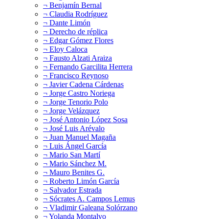
¬ Benjamín Bernal
¬ Claudia Rodríguez
¬ Dante Limón
¬ Derecho de réplica
¬ Edgar Gómez Flores
¬ Eloy Caloca
¬ Fausto Alzati Araiza
¬ Fernando Garcilita Herrera
¬ Francisco Reynoso
¬ Javier Cadena Cárdenas
¬ Jorge Castro Noriega
¬ Jorge Tenorio Polo
¬ Jorge Velázquez
¬ José Antonio López Sosa
¬ José Luis Arévalo
¬ Juan Manuel Magaña
¬ Luis Ángel García
¬ Mario San Martí
¬ Mario Sánchez M.
¬ Mauro Benites G.
¬ Roberto Limón García
¬ Salvador Estrada
¬ Sócrates A. Campos Lemus
¬ Vladimir Galeana Solórzano
¬ Yolanda Montalvo