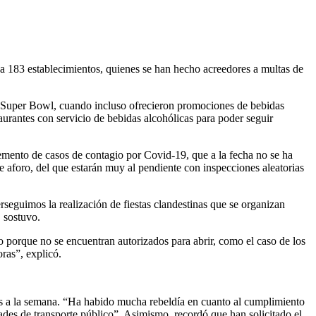
a 183 establecimientos, quienes se han hecho acreedores a multas de
el Super Bowl, cuando incluso ofrecieron promociones de bebidas
aurantes con servicio de bebidas alcohólicas para poder seguir
cremento de casos de contagio por Covid-19, que a la fecha no se ha
e aforo, del que estarán muy al pendiente con inspecciones aleatorias
erseguimos la realización de fiestas clandestinas que se organizan
 sostuvo.
porque no se encuentran autorizados para abrir, como el caso de los
ras”, explicó.
eces a la semana. “Ha habido mucha rebeldía en cuanto al cumplimiento
ades de transporte público”. Asimismo, recordó que han solicitado el