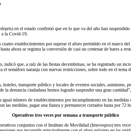
a
fepris) en el estado confirmó que en lo que va del año han suspendido 
e a la Covid-19.
s cuatro establecimientos por superar el aforo permitido en el marco d
asta ahora se registra la conversión de casi un centenar de bares a rest
lo, indicó que, a raíz de las fiestas decembrinas, se ha registrado un in
ca el semáforo naranja con nuevas restricciones, sobre todo en el tema d
s, hoteles, transporte público y locales de eventos sociales, asimismo, p
de la denuncia ciudadana hemos logrado suspender una gran cantidad”,
 igual número de establecimientos por incumplimiento en las medidas o 
con las medidas, pagar una fianza y permanecer cerrados hasta por 72 ho
Operativos tres veces por semana a transporte público
 operativos conjuntos con el Instituto de Movilidad (Imoveqroo) tres v
spensiones por incumplir principalmente con el aforo máximo en las unid