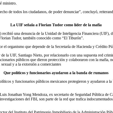
é ministro.
cho de todos los ciudadanos, de poder denunciar”, concluyó, reiterando
La UIF señala a Florian Tudor como líder de la mafia
 recibió una denuncia de la Unidad de Inteligencia Financiera (UIF), d
o Florian Tudor, también conocido como “El Tiburón”.
or el organismo que depende de la Secretaría de Hacienda y Crédito Públ
 de la UIF, Santiago Nieto, por relacionarlo con una supuesta red crimi
uncionarios públicos que dieron protección y colaboraron con la mafia, n
 sexual y a la extorsión a comerciantes
Que políticos y funcionarios ayudaron a la banda de rumanos
olíticos y funcionarios públicos mexicanos protegieron y ayudaron a la
é Luis Jonathan Yong Mendoza, ex secretario de Seguridad Pública de Ca
vestigaciones del FBI, son parte de la red que trafica indocumentados 
tor del Instituto del Patrimonio Inmobiliario de la Administración Púb