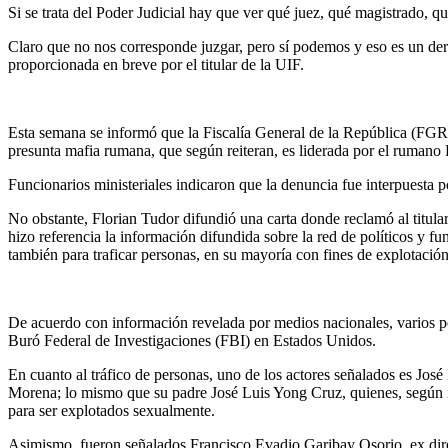
Si se trata del Poder Judicial hay que ver qué juez, qué magistrado, qu
Claro que no nos corresponde juzgar, pero sí podemos y eso es un dere
proporcionada en breve por el titular de la UIF.
Esta semana se informó que la Fiscalía General de la República (FGR)
presunta mafia rumana, que según reiteran, es liderada por el ruman
Funcionarios ministeriales indicaron que la denuncia fue interpuesta p
No obstante, Florian Tudor difundió una carta donde reclamó al titular
hizo referencia la información difundida sobre la red de políticos y f
también para traficar personas, en su mayoría con fines de explotación
De acuerdo con información revelada por medios nacionales, varios p
Buró Federal de Investigaciones (FBI) en Estados Unidos.
En cuanto al tráfico de personas, uno de los actores señalados es Jos
Morena; lo mismo que su padre José Luis Yong Cruz, quienes, según in
para ser explotados sexualmente.
Asimismo, fueron señalados Francisco Evadio Garibay Osorio, ex direc