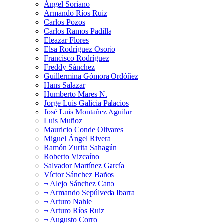
Ángel Soriano
Armando Ríos Ruiz
Carlos Pozos
Carlos Ramos Padilla
Eleazar Flores
Elsa Rodríguez Osorio
Francisco Rodríguez
Freddy Sánchez
Guillermina Gómora Ordóñez
Hans Salazar
Humberto Mares N.
Jorge Luis Galicia Palacios
José Luis Montañez Aguilar
Luis Muñoz
Mauricio Conde Olivares
Miguel Ángel Rivera
Ramón Zurita Sahagún
Roberto Vizcaíno
Salvador Martínez García
Víctor Sánchez Baños
¬ Alejo Sánchez Cano
¬ Armando Sepúlveda Ibarra
¬ Arturo Nahle
¬ Arturo Ríos Ruiz
¬ Augusto Corro