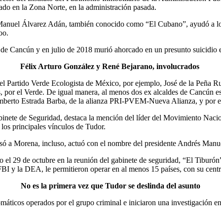
ado en la Zona Norte, en la administración pasada.
anuel Álvarez Adán, también conocido como “El Cubano”, ayudó a los 
oo.
 de Cancún y en julio de 2018 murió ahorcado en un presunto suicidio e
Félix Arturo González y René Bejarano, involucrados
 del Partido Verde Ecologista de México, por ejemplo, José de la Peña
or el Verde. De igual manera, al menos dos ex alcaldes de Cancún están
mberto Estrada Barba, de la alianza PRI-PVEM-Nueva Alianza, y por el
binete de Seguridad, destaca la mención del líder del Movimiento Nacio
los principales vínculos de Tudor.
usó a Morena, incluso, actuó con el nombre del presidente Andrés Man
 el 29 de octubre en la reunión del gabinete de seguridad, “El Tiburó
FBI y la DEA, le permitieron operar en al menos 15 países, con su cen
No es la primera vez que Tudor se deslinda del asunto
máticos operados por el grupo criminal e iniciaron una investigación en