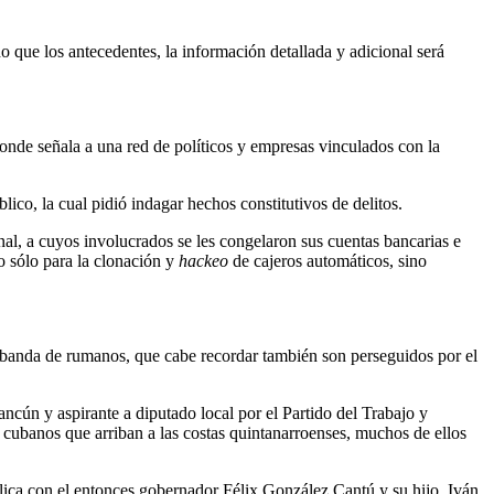
 que los antecedentes, la información detallada y adicional será
onde señala a una red de políticos y empresas vinculados con la
ico, la cual pidió indagar hechos constitutivos de delitos.
nal, a cuyos involucrados se les congelaron sus cuentas bancarias e
o sólo para la clonación y
hackeo
de cajeros automáticos, sino
 banda de rumanos, que cabe recordar también son perseguidos por el
ncún y aspirante a diputado local por el Partido del Trabajo y
cubanos que arriban a las costas quintanarroenses, muchos de ellos
lica con el entonces gobernador Félix González Cantú y su hijo, Iván