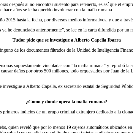
as después al no encontrar sustento para retenerlo, es así que el empre
e hace años se le ha querido involucrar con la mafia rumana.
ño 2015 hasta la fecha, por diversos medios informativos, y que a través
 ya he denunciado anteriormente”, se lee en la carta difundida por un 
Tudor pide que se investigue a Alberto Capella Ibarra
inguno de los documentos filtrados de la Unidad de Inteligencia Finan
ersonas supuestamente vinculadas con “la mafia rumana” y reprobó la ser
causar daños por otros 500 millones, todo orquestados por Juan de la 
vestigue a Alberto Capella, ex secretario estatal de Seguridad Pública,
¿Cómo y dónde opera la mafia rumana?
s primeros indicios de un grupo criminal extranjero dedicado a la clonaci
rebs, quien reveló que por lo menos 19 cajeros automáticos ubicados en
ón robada era vendida con el fin de clonar tarjetas y efectuar compras p