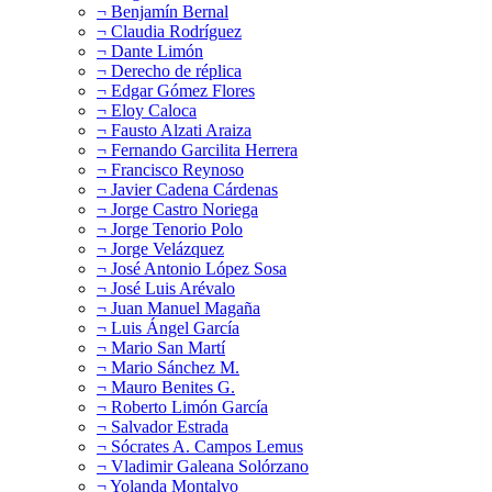
¬ Benjamín Bernal
¬ Claudia Rodríguez
¬ Dante Limón
¬ Derecho de réplica
¬ Edgar Gómez Flores
¬ Eloy Caloca
¬ Fausto Alzati Araiza
¬ Fernando Garcilita Herrera
¬ Francisco Reynoso
¬ Javier Cadena Cárdenas
¬ Jorge Castro Noriega
¬ Jorge Tenorio Polo
¬ Jorge Velázquez
¬ José Antonio López Sosa
¬ José Luis Arévalo
¬ Juan Manuel Magaña
¬ Luis Ángel García
¬ Mario San Martí
¬ Mario Sánchez M.
¬ Mauro Benites G.
¬ Roberto Limón García
¬ Salvador Estrada
¬ Sócrates A. Campos Lemus
¬ Vladimir Galeana Solórzano
¬ Yolanda Montalvo