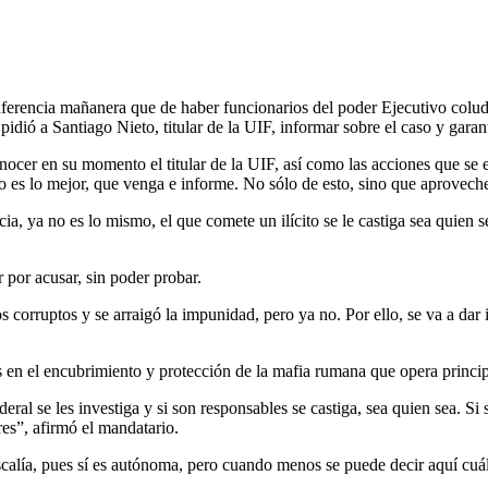
erencia mañanera que de haber funcionarios del poder Ejecutivo colu
pidió a Santiago Nieto, titular de la UIF, informar sobre el caso y gara
nocer en su momento el titular de la UIF, así como las acciones que se e
 es lo mejor, que venga e informe. No sólo de esto, sino que aproveche
a, ya no es lo mismo, el que comete un ilícito se le castiga sea quien 
 por acusar, sin poder probar.
orruptos y se arraigó la impunidad, pero ya no. Por ello, se va a dar i
os en el encubrimiento y protección de la mafia rumana que opera princ
deral se les investiga y si son responsables se castiga, sea quien sea. 
s”, afirmó el mandatario.
scalía, pues sí es autónoma, pero cuando menos se puede decir aquí cuál