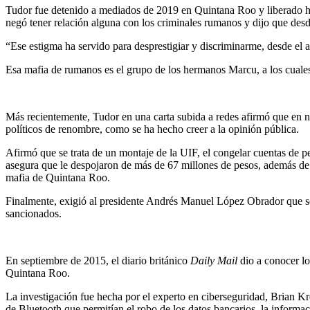
Tudor fue detenido a mediados de 2019 en Quintana Roo y liberado hor
negó tener relación alguna con los criminales rumanos y dijo que desd
“Ese estigma ha servido para desprestigiar y discriminarme, desde el a
Esa mafia de rumanos es el grupo de los hermanos Marcu, a los cuales
Más recientemente, Tudor en una carta subida a redes afirmó que en n
políticos de renombre, como se ha hecho creer a la opinión pública.
Afirmó que se trata de un montaje de la UIF, el congelar cuentas de p
asegura que le despojaron de más de 67 millones de pesos, además de 
mafia de Quintana Roo.
Finalmente, exigió al presidente Andrés Manuel López Obrador que se in
sancionados.
En septiembre de 2015, el diario británico
Daily Mail
dio a conocer lo
Quintana Roo.
La investigación fue hecha por el experto en ciberseguridad, Brian K
de Bluetooth que permitían el robo de los datos bancarios, la informaci