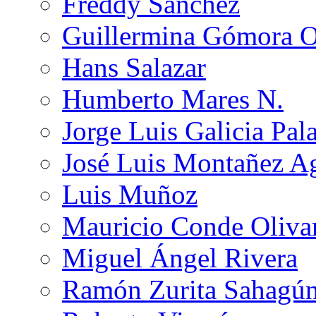
Freddy Sánchez
Guillermina Gómora 
Hans Salazar
Humberto Mares N.
Jorge Luis Galicia Pal
José Luis Montañez Ag
Luis Muñoz
Mauricio Conde Oliva
Miguel Ángel Rivera
Ramón Zurita Sahagú