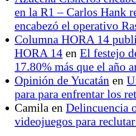
en la R1 – Carlos Hank r
encabezó el operativo Ras
Columna HORA 14 public
HORA 14
en
El festejo 
17.80% más que el año 
Opinión de Yucatán
en
U
para para enfrentar los re
Camila
en
Delincuencia o
videojuegos para recluta