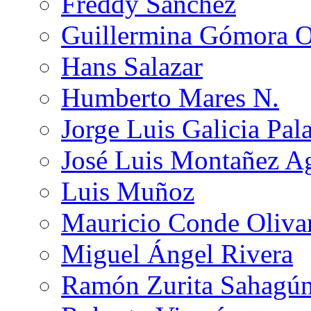
Freddy Sánchez
Guillermina Gómora 
Hans Salazar
Humberto Mares N.
Jorge Luis Galicia Pal
José Luis Montañez Ag
Luis Muñoz
Mauricio Conde Oliva
Miguel Ángel Rivera
Ramón Zurita Sahagú