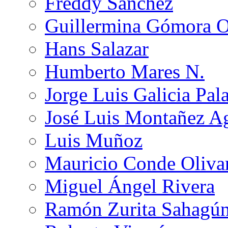
Freddy Sánchez
Guillermina Gómora 
Hans Salazar
Humberto Mares N.
Jorge Luis Galicia Pal
José Luis Montañez Ag
Luis Muñoz
Mauricio Conde Oliva
Miguel Ángel Rivera
Ramón Zurita Sahagú