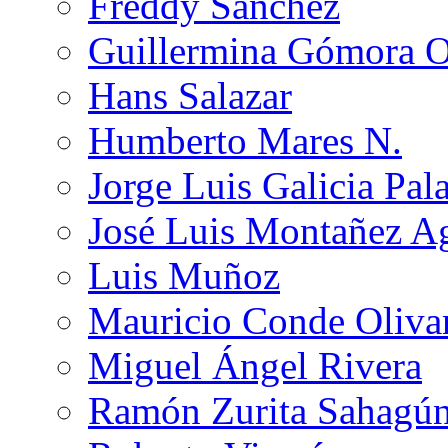
Freddy Sánchez
Guillermina Gómora 
Hans Salazar
Humberto Mares N.
Jorge Luis Galicia Pal
José Luis Montañez Ag
Luis Muñoz
Mauricio Conde Oliva
Miguel Ángel Rivera
Ramón Zurita Sahagú