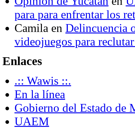
Opinión de Yucatán
en
U
para para enfrentar los re
Camila
en
Delincuencia o
videojuegos para recluta
Enlaces
.:: Wawis ::.
En la línea
Gobierno del Estado de 
UAEM