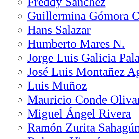
Freddy Sánchez
Guillermina Gómora 
Hans Salazar
Humberto Mares N.
Jorge Luis Galicia Pal
José Luis Montañez Ag
Luis Muñoz
Mauricio Conde Oliva
Miguel Ángel Rivera
Ramón Zurita Sahagú