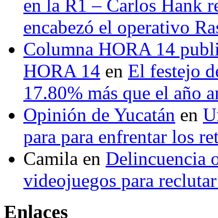
en la R1 – Carlos Hank r
encabezó el operativo Ras
Columna HORA 14 public
HORA 14
en
El festejo 
17.80% más que el año 
Opinión de Yucatán
en
U
para para enfrentar los re
Camila
en
Delincuencia o
videojuegos para recluta
Enlaces