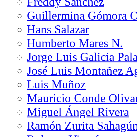
Freddy Sánchez
Guillermina Gómora 
Hans Salazar
Humberto Mares N.
Jorge Luis Galicia Pal
José Luis Montañez Ag
Luis Muñoz
Mauricio Conde Oliva
Miguel Ángel Rivera
Ramón Zurita Sahagú