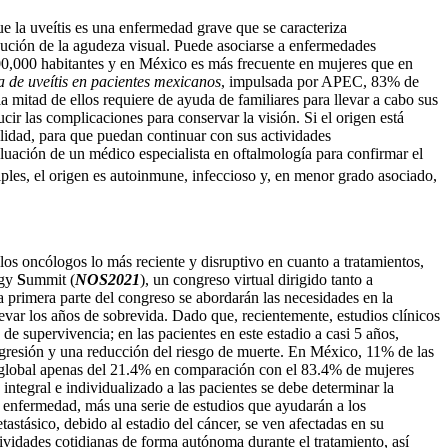
 la uveítis es una enfermedad grave que se caracteriza
minución de la agudeza visual. Puede asociarse a enfermedades
 100,000 habitantes y en México es más frecuente en mujeres que en
 de uveítis en pacientes mexicanos
, impulsada por APEC, 83% de
la mitad de ellos requiere de ayuda de familiares para llevar a cabo sus
cir las complicaciones para conservar la visión. Si el origen está
alidad, para que puedan continuar con sus actividades
valuación de un médico especialista en oftalmología para confirmar el
ples, el origen es autoinmune, infeccioso y, en menor grado asociado,
 los oncólogos lo más reciente y disruptivo en cuanto a tratamientos,
ogy
S
ummit (
NOS2021
), un congreso virtual dirigido tanto a
 primera parte del congreso se abordarán las necesidades en la
levar los años de sobrevida. Dado que, recientemente, estudios clínicos
pervivencia; en las pacientes en este estadio a casi 5 años,
ogresión y una reducción del riesgo de muerte. En México, 11% de las
 global apenas del 21.4% en comparación con el 83.4% de mujeres
 integral e individualizado a las pacientes se debe determinar la
la enfermedad, más una serie de estudios que ayudarán a los
astásico, debido al estadio del cáncer, se ven afectadas en su
ividades cotidianas de forma autónoma durante el tratamiento, así