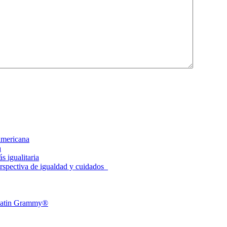
americana
a
 igualitaria
spectiva de igualdad y cuidados
l Latin Grammy®