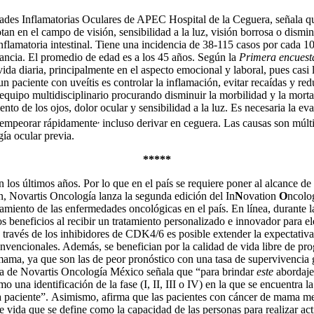
des Inflamatorias Oculares de APEC Hospital de la Ceguera, señala que
otan en el campo de visión, sensibilidad a la luz, visión borrosa o dis
inflamatoria intestinal. Tiene una incidencia de 38-115 casos por cada
nfancia. El promedio de edad es a los 45 años. Según la
Primera encuesta
ida diaria, principalmente en el aspecto emocional y laboral, pues casi 
n paciente con uveítis es controlar la inflamación, evitar recaídas y redu
equipo multidisciplinario procurando disminuir la morbilidad y la mort
ento de los ojos, dolor ocular y sensibilidad a la luz. Es necesaria la e
,
a empeorar rápidamente
incluso derivar en ceguera. Las causas son múlti
ía ocular previa.
*****
 los últimos años. Por lo que en el país se requiere poner al alcance de
n, Novartis Oncología lanza la segunda edición del In
N
ovation
O
ncol
miento de las enfermedades oncológicas en el país. En línea, durante la
s beneficios al recibir un tratamiento personalizado e innovador para e
los inhibidores de CDK4/6 es posible extender la expectativa de su
nvencionales. Además, se benefician por la calidad de vida libre de pr
mama, ya que son las de peor pronóstico con una tasa de supervivencia
a de Novartis Oncología México señala que “para brindar
este
abordaje
o una identificación de la fase (I, II, III o IV) en la que se encuentra 
ada paciente”. Asimismo, afirma que las pacientes con cáncer de mama met
e vida que se define como la capacidad de las personas para realizar act