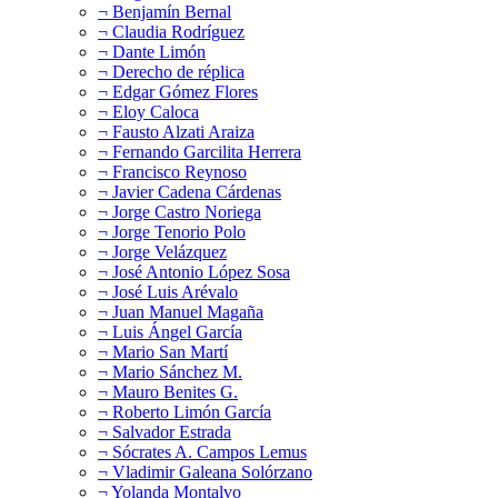
¬ Benjamín Bernal
¬ Claudia Rodríguez
¬ Dante Limón
¬ Derecho de réplica
¬ Edgar Gómez Flores
¬ Eloy Caloca
¬ Fausto Alzati Araiza
¬ Fernando Garcilita Herrera
¬ Francisco Reynoso
¬ Javier Cadena Cárdenas
¬ Jorge Castro Noriega
¬ Jorge Tenorio Polo
¬ Jorge Velázquez
¬ José Antonio López Sosa
¬ José Luis Arévalo
¬ Juan Manuel Magaña
¬ Luis Ángel García
¬ Mario San Martí
¬ Mario Sánchez M.
¬ Mauro Benites G.
¬ Roberto Limón García
¬ Salvador Estrada
¬ Sócrates A. Campos Lemus
¬ Vladimir Galeana Solórzano
¬ Yolanda Montalvo