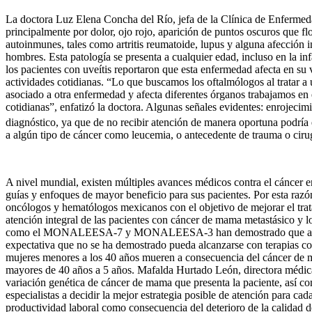
La doctora Luz Elena Concha del Río, jefa de la Clínica de Enfermeda
principalmente por dolor, ojo rojo, aparición de puntos oscuros que fl
autoinmunes, tales como artritis reumatoide, lupus y alguna afección 
hombres. Esta patología se presenta a cualquier edad, incluso en la i
los pacientes con uveítis reportaron que esta enfermedad afecta en su v
actividades cotidianas. “Lo que buscamos los oftalmólogos al tratar a u
asociado a otra enfermedad y afecta diferentes órganos trabajamos en 
cotidianas”, enfatizó la doctora. Algunas señales evidentes: enrojecimi
diagnóstico, ya que de no recibir atención de manera oportuna podrí
a algún tipo de cáncer como leucemia, o antecedente de trauma o cirug
A nivel mundial, existen múltiples avances médicos contra el cáncer en
guías y enfoques de mayor beneficio para sus pacientes. Por esta razó
oncólogos y hematólogos mexicanos con el objetivo de mejorar el trata
atención integral de las pacientes con cáncer de mama metastásico y lo
como el MONALEESA-7 y MONALEESA-3 han demostrado que a través de 
expectativa que no se ha demostrado pueda alcanzarse con terapias co
mujeres menores a los 40 años mueren a consecuencia del cáncer de 
mayores de 40 años a 5 años. Mafalda Hurtado León, directora médic
variación genética de cáncer de mama que presenta la paciente, así com
especialistas a decidir la mejor estrategia posible de atención para c
productividad laboral como consecuencia del deterioro de la calidad d