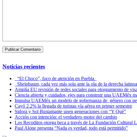
Noticias recientes
“El Choco”, foco de atención en Puebla
Sheinbaum, cada vez más sola ante la ola de la derecha latino
Amplía EU revisión de redes sociales para otorgamiento de vis
Ciencia abierta y cuidados, ejes para construir una UAEMéx más
Impulsa UAEMéx un modelo de gobernanza de género con per
Cayó 2.2% la llegada de turistas vía aérea en primer semestre
Sidora y Sol Bustamante unen generaciones con “Y Qué”
Acción con intención: el verdadero motor del cambio
Los Recoditos otorga beca a través de La Fundación Cultura
Paul Alone presenta “Nada es verdad, todo está permitido”