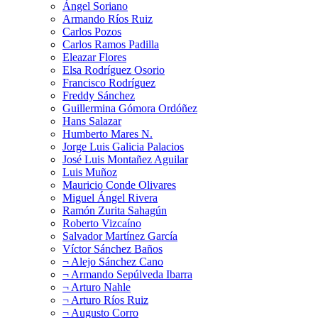
Ángel Soriano
Armando Ríos Ruiz
Carlos Pozos
Carlos Ramos Padilla
Eleazar Flores
Elsa Rodríguez Osorio
Francisco Rodríguez
Freddy Sánchez
Guillermina Gómora Ordóñez
Hans Salazar
Humberto Mares N.
Jorge Luis Galicia Palacios
José Luis Montañez Aguilar
Luis Muñoz
Mauricio Conde Olivares
Miguel Ángel Rivera
Ramón Zurita Sahagún
Roberto Vizcaíno
Salvador Martínez García
Víctor Sánchez Baños
¬ Alejo Sánchez Cano
¬ Armando Sepúlveda Ibarra
¬ Arturo Nahle
¬ Arturo Ríos Ruiz
¬ Augusto Corro