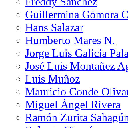
Freddy Sánchez
Guillermina Gómora 
Hans Salazar
Humberto Mares N.
Jorge Luis Galicia Pal
José Luis Montañez Ag
Luis Muñoz
Mauricio Conde Oliva
Miguel Ángel Rivera
Ramón Zurita Sahagú