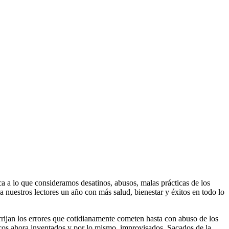
ca a lo que consideramos desatinos, abusos, malas prácticas de los
 nuestros lectores un año con más salud, bienestar y éxitos en todo lo
orrijan los errores que cotidianamente cometen hasta con abuso de los
licos ahora inventados y por lo mismo, improvisados. Sacados de la