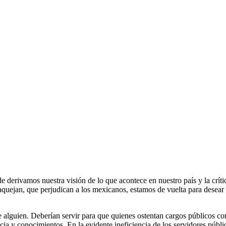
e derivamos nuestra visión de lo que acontece en nuestro país y la críti
aquejan, que perjudican a los mexicanos, estamos de vuelta para desear a
l de alguien. Deberían servir para que quienes ostentan cargos públicos c
ncia y conocimientos. En la evidente ineficiencia de los servidores púb