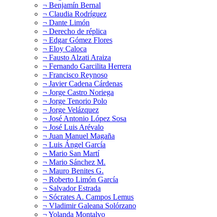
¬ Benjamín Bernal
¬ Claudia Rodríguez
¬ Dante Limón
¬ Derecho de réplica
¬ Edgar Gómez Flores
¬ Eloy Caloca
¬ Fausto Alzati Araiza
¬ Fernando Garcilita Herrera
¬ Francisco Reynoso
¬ Javier Cadena Cárdenas
¬ Jorge Castro Noriega
¬ Jorge Tenorio Polo
¬ Jorge Velázquez
¬ José Antonio López Sosa
¬ José Luis Arévalo
¬ Juan Manuel Magaña
¬ Luis Ángel García
¬ Mario San Martí
¬ Mario Sánchez M.
¬ Mauro Benites G.
¬ Roberto Limón García
¬ Salvador Estrada
¬ Sócrates A. Campos Lemus
¬ Vladimir Galeana Solórzano
¬ Yolanda Montalvo