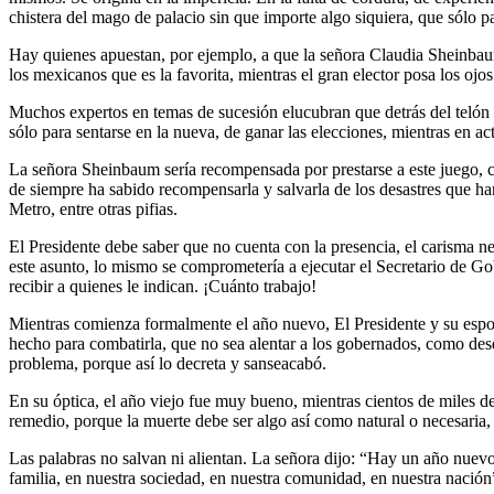
chistera del mago de palacio sin que importe algo siquiera, que sólo pa
Hay quienes apuestan, por ejemplo, a que la señora Claudia Sheinbaum
los mexicanos que es la favorita, mientras el gran elector posa los ojo
Muchos expertos en temas de sucesión elucubran que detrás del telón 
sólo para sentarse en la nueva, de ganar las elecciones, mientras en ac
La señora Sheinbaum sería recompensada por prestarse a este juego, c
de siempre ha sabido recompensarla y salvarla de los desastres que h
Metro, entre otras pifias.
El Presidente debe saber que no cuenta con la presencia, el carisma ne
este asunto, lo mismo se comprometería a ejecutar el Secretario de G
recibir a quienes le indican. ¡Cuánto trabajo!
Mientras comienza formalmente el año nuevo, El Presidente y su espo
hecho para combatirla, que no sea alentar a los gobernados, como desd
problema, porque así lo decreta y sanseacabó.
En su óptica, el año viejo fue muy bueno, mientras cientos de miles d
remedio, porque la muerte debe ser algo así como natural o necesaria, 
Las palabras no salvan ni alientan. La señora dijo: “Hay un año nuevo
familia, en nuestra sociedad, en nuestra comunidad, en nuestra nació