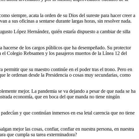
mo siempre, acata la orden de su Dios del sureste para hacer creer a
an a sus oficinas a sentarse durante largas horas, sin resolver nada.
ugusto López Hernández, quién estaría dispuesto a cambiar de silla
ara hacerse de los cargos públicos que ha desempeñado. Su protector
en el Colegio Rebsamen y los pasajeros muertos de la Línea 12 del
a permitir que su maestro continúe en el poder tras el trono. Pero en
 que le ordenan desde la Presidencia o cosas muy secundarias, como
iblemente mejor. La pandemia se va dejando a pesar de que nada se ha
 castrada economía, que en boca del que manda no tiene ningún
 padecían y que continúan inmersos en esa letal carencia que no tiene
gan mejor las cosas, confiar, confiar en nuestra persona, en nuestra
para que cumpla su tarea exterminadora?