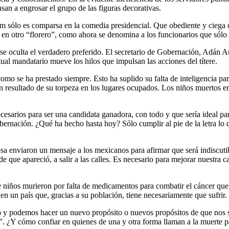
san a engrosar el grupo de las figuras decorativas.
 sólo es comparsa en la comedia presidencial. Que obediente y ciega co
s en otro “florero”, como ahora se denomina a los funcionarios que sólo v
se oculta el verdadero preferido. El secretario de Gobernación, Adán A
tual mandatario mueve los hilos que impulsan las acciones del títere.
omo se ha prestado siempre. Esto ha suplido su falta de inteligencia p
an resultado de su torpeza en los lugares ocupados. Los niños muertos 
cesarios para ser una candidata ganadora, con todo y que sería ideal par
obernación. ¿Qué ha hecho hasta hoy? Sólo cumplir al pie de la letra lo
sa enviaron un mensaje a los mexicanos para afirmar que será indiscut
e que apareció, a salir a las calles. Es necesario para mejorar nuestra
e niños murieron por falta de medicamentos para combatir el cáncer que
en un país que, gracias a su población, tiene necesariamente que sufrir.
 y podemos hacer un nuevo propósito o nuevos propósitos de que nos sal
n”. ¿Y cómo confiar en quienes de una y otra forma llaman a la muerte 