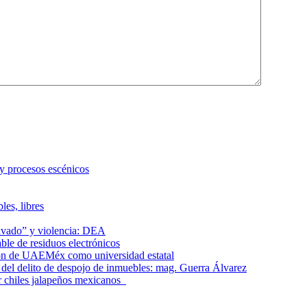
 y procesos escénicos
les, libres
lavado” y violencia: DEA
le de residuos electrónicos
ción de UAEMéx como universidad estatal
el delito de despojo de inmuebles: mag. Guerra Álvarez
r chiles jalapeños mexicanos