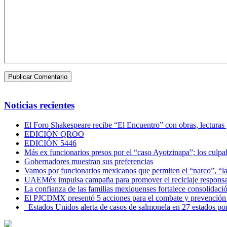
Noticias recientes
El Foro Shakespeare recibe “El Encuentro” con obras, lecturas
EDICIÓN QROO
EDICIÓN 5446
Más ex funcionarios presos por el “caso Ayotzinapa”; los culpab
Gobernadores muestran sus preferencias
Vamos por funcionarios mexicanos que permiten el “narco”, “
UAEMéx impulsa campaña para promover el reciclaje responsab
La confianza de las familias mexiquenses fortalece consolida
El PJCDMX presentó 5 acciones para el combate y prevención d
Estados Unidos alerta de casos de salmonela en 27 estados po