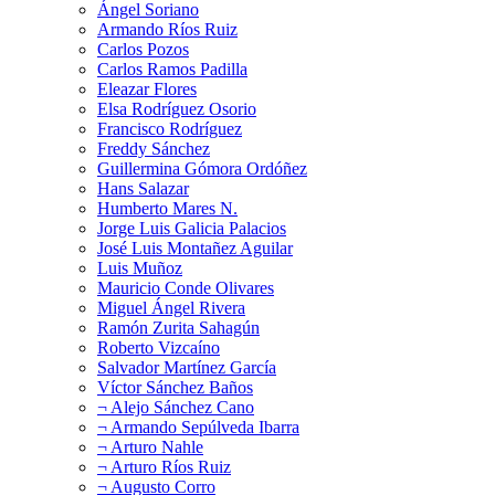
Ángel Soriano
Armando Ríos Ruiz
Carlos Pozos
Carlos Ramos Padilla
Eleazar Flores
Elsa Rodríguez Osorio
Francisco Rodríguez
Freddy Sánchez
Guillermina Gómora Ordóñez
Hans Salazar
Humberto Mares N.
Jorge Luis Galicia Palacios
José Luis Montañez Aguilar
Luis Muñoz
Mauricio Conde Olivares
Miguel Ángel Rivera
Ramón Zurita Sahagún
Roberto Vizcaíno
Salvador Martínez García
Víctor Sánchez Baños
¬ Alejo Sánchez Cano
¬ Armando Sepúlveda Ibarra
¬ Arturo Nahle
¬ Arturo Ríos Ruiz
¬ Augusto Corro