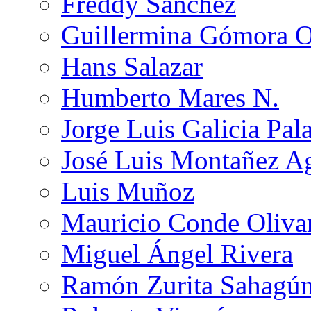
Freddy Sánchez
Guillermina Gómora 
Hans Salazar
Humberto Mares N.
Jorge Luis Galicia Pal
José Luis Montañez Ag
Luis Muñoz
Mauricio Conde Oliva
Miguel Ángel Rivera
Ramón Zurita Sahagú