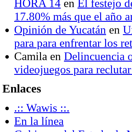
HORA 14
en
El festejo 
17.80% más que el año 
Opinión de Yucatán
en
U
para para enfrentar los re
Camila
en
Delincuencia o
videojuegos para recluta
Enlaces
.:: Wawis ::.
En la línea