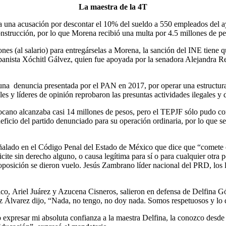
La maestra de la 4T
a una acusación por descontar el 10% del sueldo a 550 empleados del a
onstrucción, por lo que Morena recibió una multa por 4.5 millones de pe
iones (al salario) para entregárselas a Morena, la sanción del INE tiene 
a panista Xóchitl Gálvez, quien fue apoyada por la senadora Alejandra Re
una denuncia presentada por el PAN en 2017, por operar una estructur
es y líderes de opinión reprobaron las presuntas actividades ilegales 
ocano alcanzaba casi 14 millones de pesos, pero el TEPJF sólo pudo com
ficio del partido denunciado para su operación ordinaria, por lo que se p
señalado en el Código Penal del Estado de México que dice que “comete el
cite sin derecho alguno, o causa legítima para sí o para cualquier otra
la oposición se dieron vuelo. Jesús Zambrano líder nacional del PRD, l
ico, Ariel Juárez y Azucena Cisneros,
salieron en defensa de Delfina G
mez Álvarez dijo, “Nada, no tengo, no doy nada. Somos respetuosos y l
expresar mi absoluta confianza a la maestra Delfina, la conozco desde 