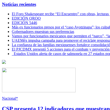
Noticias recientes
El Foro Shakespeare recibe “El Encuentro” con obras, lecturas
EDICIÓN QROO
EDICIÓN 5446
Más ex funcionarios presos por el “caso Ayotzinapa”; los culpab
Gobernadores muestran sus preferencias
Vamos por funcionarios mexicanos que permiten el “narco”, “
UAEMéx impulsa campaña para promover el reciclaje responsab
La confianza de las familias mexiquenses fortalece consolida
El PJCDMX presentó 5 acciones para el combate y prevención d
Estados Unidos alerta de casos de salmonela en 27 estados po
Nacional*
CSP presenta 12 indicadores que muestra