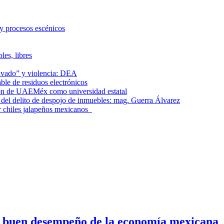
 y procesos escénicos
les, libres
lavado” y violencia: DEA
le de residuos electrónicos
ción de UAEMéx como universidad estatal
el delito de despojo de inmuebles: mag. Guerra Álvarez
r chiles jalapeños mexicanos
n buen desempeño de la economía mexicana