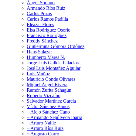
Ángel Soriano
Armando Ríos Ruiz
Carlos Pozos
Carlos Ramos Padilla
Eleazar Flores
Elsa Rodríguez Osorio
Francisco Rodríguez
Freddy Sánchez
Guillermina Gómora Ordóñez
Hans Salazar
Humberto Mares N.
Jorge Luis Galicia Palacios
José Luis Montañez Aguilar
Luis Muñoz
Mauricio Conde Olivares
Miguel Ángel Rivera
Ramón Zurita Sahagún
Roberto Vizcaíno
Salvador Martínez García
Víctor Sánchez Baños
¬ Alejo Sánchez Cano
¬ Armando Sepúlveda Ibarra
¬ Arturo Nahle
¬ Arturo Ríos Ruiz
¬ Augusto Corro