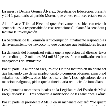
La maestra Delfina Gómez Álvarez, Secretaria de Educación, present
y 2015, para darlo al partido Morena que en ese entonces estaba en c
Al ratificar el Tribunal Electoral que efectivamente se hicieron retenc
sentencia, es la responsable de esas retenciones”, planteó la senador
facilitar la investigación.
La Secretaria de la Comisión Anticorrupción finalmente respondió a 
del ayuntamiento de Texcoco, lo que ocasionó que legisladores federal
La denuncia del blanquiazul señala que la operación del diezmo texc
se acreditó que 2 millones 264 mil 612 pesos, fueron utilizados en bene
trabajadores del municipio.
Por su parte, la autoridad aseguró que Delfina incurrió en un delito 
que haciendo uso de su empleo, cargo o comisión obtenga, exija o soli
subalternos, dádivas, otros bienes o servicios”. Los legisladores de 
mencionar algunos, piden que la funcionaria renuncie, de inmediato.
Los diputados morenistas locales en la Legislatura del Estado de Méx
irregularidades”. Tras conocer la ratificación de las sanciones, Gó
Por su parte, el presidente AMLO en su mañanera declaró: “Yo quiero 