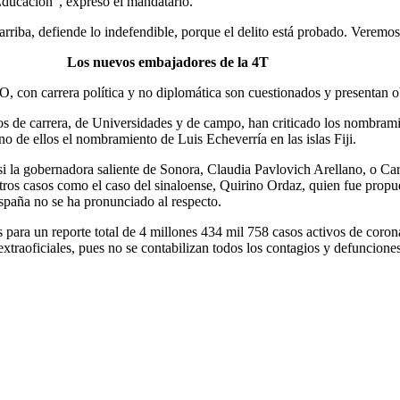
 Educación”, expresó el mandatario.
rriba, defiende lo indefendible, porque el delito está probado. Veremos
Los nuevos embajadores de la 4T
con carrera política y no diplomática son cuestionados y presentan o
cos de carrera, de Universidades y de campo, han criticado los nombram
no de ellos el nombramiento de Luis Echeverría en las islas Fiji.
 si la gobernadora saliente de Sonora, Claudia Pavlovich Arellano, o C
en otros casos como el caso del sinaloense, Quirino Ordaz, quien fue 
spaña no se ha pronunciado al respecto.
 para un reporte total de 4 millones 434 mil 758 casos activos de coron
extraoficiales, pues no se contabilizan todos los contagios y defuncion