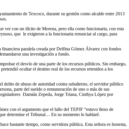
yuntamiento de Texcoco, durante su gestión como alcalde entre 2013
sos.
que ver con un ilícito de Morena, pero ella como funcionaria, con esta
ynoso, que le exigieron a la funcionaria renunciar al cargo, para
a financiera paralela creada por Delfina Gómez Álvarez con fondos
y demandaron una investigación a fondo.
probar el desvío de una parte de los recursos públicos. Sin embargo,
retendió ocultar el destino real de los recursos retenidos a los
 delito de abuso de autoridad contra subalterno, el servidor público
 persona, parte del sueldo o remuneración de uno o más de sus
os legisladores Damián Zepeda, Jorge Triana, Cinthya López por
ómez con el argumento que el fallo del TEPJF “estuvo lleno de
o que determine el Tribunal… En su momento lo hablaré.
hace bastante tiempo, como servidora pública. Esta señora es honesta,