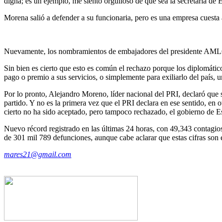
digna; es un ejemplo, me siento orgulloso de que sea la secretaria de
Morena salió a defender a su funcionaria, pero es una empresa cuesta a
Nuevamente, los nombramientos de embajadores del presidente AMLO, 
Sin bien es cierto que esto es común el rechazo porque los diplomáti
pago o premio a sus servicios, o simplemente para exiliarlo del país, u
Por lo pronto, Alejandro Moreno, líder nacional del PRI, declaró que
partido. Y no es la primera vez que el PRI declara en ese sentido, 
cierto no ha sido aceptado, pero tampoco rechazado, el gobierno de E
Nuevo récord registrado en las últimas 24 horas, con 49,343 contagios
de 301 mil 789 defunciones, aunque cabe aclarar que estas cifras son 
mares21@gmail.com