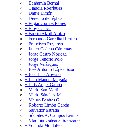
¬ Benjamín Bernal
¬ Claudia Rodríguez
¬ Dante Limón
¬ Derecho de réplica
¬ Edgar Gómez Flores
¬ Eloy Caloca
¬ Fausto Alzati Araiza
¬ Fernando Garcilita Herrera
¬ Francisco Reynoso
¬ Javier Cadena Cárdenas
¬ Jorge Castro Noriega
¬ Jorge Tenorio Polo
¬ Jorge Velázquez
¬ José Antonio López Sosa
¬ José Luis Arévalo
¬ Juan Manuel Magaña
¬ Luis Ángel García
¬ Mario San Martí
¬ Mario Sánchez M.
¬ Mauro Benites G.
¬ Roberto Limón García
¬ Salvador Estrada
¬ Sócrates A. Campos Lemus
¬ Vladimir Galeana Solórzano
¬ Yolanda Montalvo