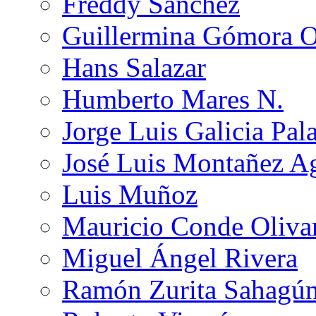
Freddy Sánchez
Guillermina Gómora 
Hans Salazar
Humberto Mares N.
Jorge Luis Galicia Pal
José Luis Montañez Ag
Luis Muñoz
Mauricio Conde Oliva
Miguel Ángel Rivera
Ramón Zurita Sahagú