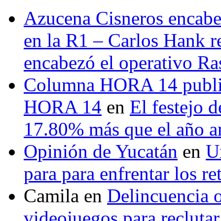
Azucena Cisneros encabez
en la R1 – Carlos Hank r
encabezó el operativo Ras
Columna HORA 14 public
HORA 14
en
El festejo 
17.80% más que el año 
Opinión de Yucatán
en
U
para para enfrentar los re
Camila
en
Delincuencia o
videojuegos para recluta