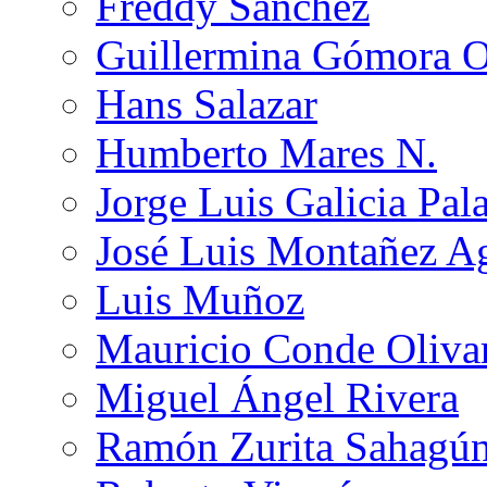
Freddy Sánchez
Guillermina Gómora 
Hans Salazar
Humberto Mares N.
Jorge Luis Galicia Pal
José Luis Montañez Ag
Luis Muñoz
Mauricio Conde Oliva
Miguel Ángel Rivera
Ramón Zurita Sahagú