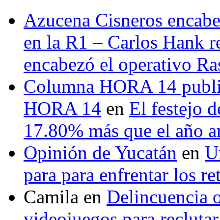
Azucena Cisneros encabez
en la R1 – Carlos Hank r
encabezó el operativo Ras
Columna HORA 14 public
HORA 14
en
El festejo 
17.80% más que el año 
Opinión de Yucatán
en
U
para para enfrentar los re
Camila
en
Delincuencia o
videojuegos para recluta