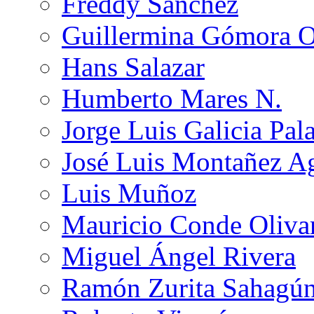
Freddy Sánchez
Guillermina Gómora 
Hans Salazar
Humberto Mares N.
Jorge Luis Galicia Pal
José Luis Montañez Ag
Luis Muñoz
Mauricio Conde Oliva
Miguel Ángel Rivera
Ramón Zurita Sahagú