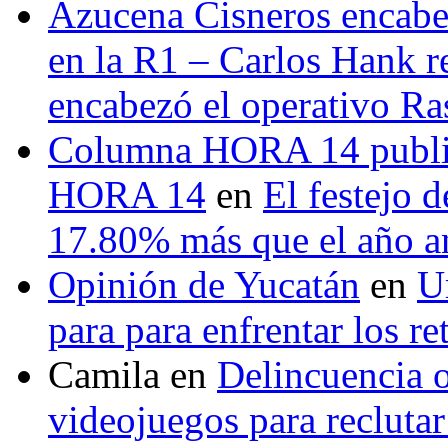
Azucena Cisneros encabez
en la R1 – Carlos Hank r
encabezó el operativo Ras
Columna HORA 14 public
HORA 14
en
El festejo 
17.80% más que el año 
Opinión de Yucatán
en
U
para para enfrentar los re
Camila
en
Delincuencia o
videojuegos para recluta