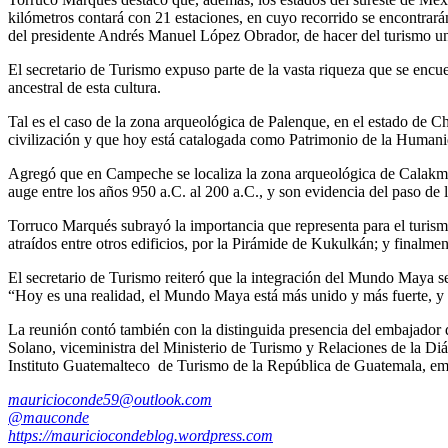
kilómetros contará con 21 estaciones, en cuyo recorrido se encontrarán
del presidente Andrés Manuel López Obrador, de hacer del turismo una
El secretario de Turismo expuso parte de la vasta riqueza que se enc
ancestral de esta cultura.
Tal es el caso de la zona arqueológica de Palenque, en el estado de 
civilización y que hoy está catalogada como Patrimonio de la Humani
Agregó que en Campeche se localiza la zona arqueológica de Calakmul
auge entre los años 950 a.C. al 200 a.C., y son evidencia del paso de
Torruco Marqués subrayó la importancia que representa para el turismo
atraídos entre otros edificios, por la Pirámide de Kukulkán; y finalm
El secretario de Turismo reiteró que la integración del Mundo Maya se 
“Hoy es una realidad, el Mundo Maya está más unido y más fuerte, y v
La reunión contó también con la distinguida presencia del embajad
Solano, viceministra del Ministerio de Turismo y Relaciones de la D
Instituto Guatemalteco de Turismo de la República de Guatemala, emper
mauricioconde59@outlook.com
@mauconde
https://mauriciocondeblog.wordpress.com