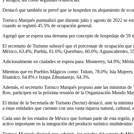
Destacó que también se prevé que se hospeden en alojamiento de econ
Torruco Marqués puntualizó que durante julio y agosto de 2022 se es
cuando se registró 45.5% de ocupación general.
Agregó que se espera una derrama por concepto de hospedaje de 59 mil 
El secretario de Turismo subrayó que el porcentaje de ocupación que
México, 63.4%; Puebla, 61.6%; Querétaro, 60.0%; Aguascalientes, 55
Adicionalmente en ciudades se espera para: Monterrey, 64.9%; Méri
Mientras que en Pueblos Mágicos como: Tulum, 78.0%; Isla Mujeres,
Huatulco, 64.8% e Ixtapa Zihuatanejo, 64.3%.
Además, el secretario Torruco Marqués propuso ante las ministras de
Roo, participen en la próxima reunión de la Organización Mundo May
El titular de la Secretaría de Turismo (Sectur) destacó, ante la mini
a estas entidades que cuentan con una vasta riqueza natural, cultural, 
Cada uno de los estados de México que forman parte de esta región, po
activo importante en la integración del producto turístico multidestin
Torruco Marqués destacó que, además, los estados del sureste de Méxi