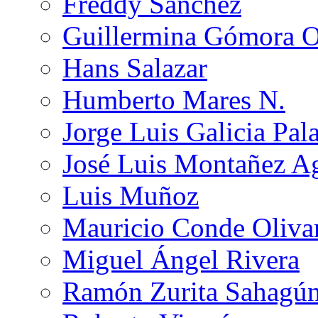
Freddy Sánchez
Guillermina Gómora 
Hans Salazar
Humberto Mares N.
Jorge Luis Galicia Pal
José Luis Montañez Ag
Luis Muñoz
Mauricio Conde Oliva
Miguel Ángel Rivera
Ramón Zurita Sahagú