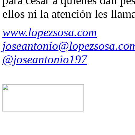
para cesar a quienes dan pés
ellos ni la atención les lla
www.lopezsosa.com
joseantonio@lopezsosa.co
@joseantonio197